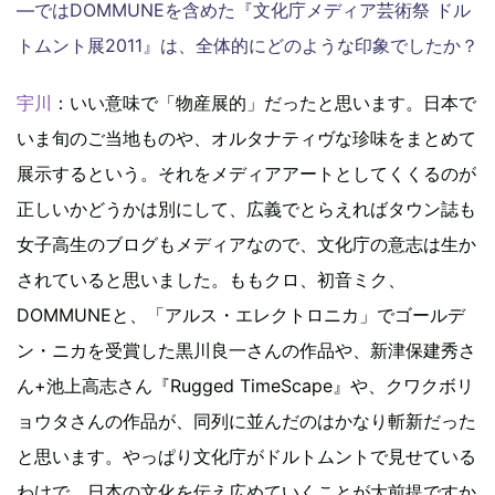
―ではDOMMUNEを含めた『文化庁メディア芸術祭 ドル
トムント展2011』は、全体的にどのような印象でしたか？
宇川
：いい意味で「物産展的」だったと思います。日本で
いま旬のご当地ものや、オルタナティヴな珍味をまとめて
展示するという。それをメディアアートとしてくくるのが
正しいかどうかは別にして、広義でとらえればタウン誌も
女子高生のブログもメディアなので、文化庁の意志は生か
されていると思いました。ももクロ、初音ミク、
DOMMUNEと、「アルス・エレクトロニカ」でゴールデ
ン・ニカを受賞した黒川良一さんの作品や、新津保建秀さ
ん+池上高志さん『Rugged TimeScape』や、クワクボリ
ョウタさんの作品が、同列に並んだのはかなり斬新だった
と思います。やっぱり文化庁がドルトムントで見せている
わけで、日本の文化を伝え広めていくことが大前提ですか