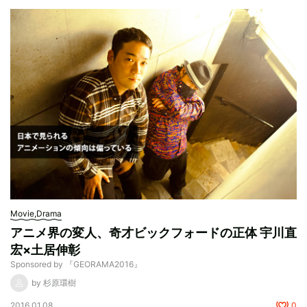
Movie,Drama
アニメ界の変人、奇才ビックフォードの正体 宇川直
宏×土居伸彰
Sponsored by 『GEORAMA2016』
by 杉原環樹
2016.01.08
0