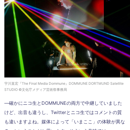
宇川直宏『The Final Media Dommune』DOMMUNE DORTMUND Satellite
STUDIO ©文化庁メディア芸術祭事務局
―確かにニコ生とDOMMUNEの両方で中継していました
けど、出音も違うし、Twitterとニコ生ではコメントの質
も違いますよね。媒体によって「いまここ」の体験が異な