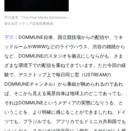
宇川直宏『The Final Media Dommune』
©文化庁メディア芸術祭事務局
宇川
：DOMMUNE自体、国立競技場からの配信や、リキ
ッドルームやWWWなどのライヴハウス、渋谷の雑踏から
など、DOMMUNEのスタジオを拠点にしならがも、さま
ざまな環境下での配信を重ねてきています。ただ今回の経
験で、デスクトップ上で毎日同じ窓（USTREAMの
DOMMUNEチャンネル）から番組が眺められるのであれ
ば、そこから見える風景自体は地球上のどこであっても、
それはDOMMUNEというメディアの実態になりうる、と
いうことを、より明確に感じることができましたね。ドイ
ツでも、ブラジルでも、アフリカでもドミニカ共和国でも
いいんだと。スタジオは渋谷区に「偏在」させながらも世