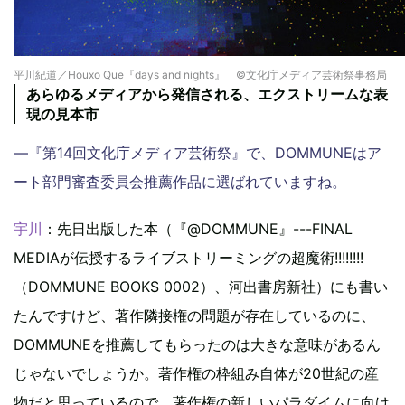
平川紀道／Houxo Que『days and nights』 ©文化庁メディア芸術祭事務局
あらゆるメディアから発信される、エクストリームな表
現の見本市
―『第14回文化庁メディア芸術祭』で、DOMMUNEはア
ート部門審査委員会推薦作品に選ばれていますね。
宇川
：先日出版した本（『@DOMMUNE』---FINAL
MEDIAが伝授するライブストリーミングの超魔術!!!!!!!!
（DOMMUNE BOOKS 0002）、河出書房新社）にも書い
たんですけど、著作隣接権の問題が存在しているのに、
DOMMUNEを推薦してもらったのは大きな意味があるん
じゃないでしょうか。著作権の枠組み自体が20世紀の産
物だと思っているので、著作権の新しいパラダイムに向け