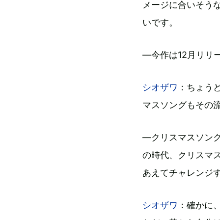
メージに合いそう
いです。
―今作は12月リリ
シオザワ
：ちょう
マスソングもその
―クリスマスソング“a
の時代、クリスマ
あえてチャレンジ
シオザワ
：確かに