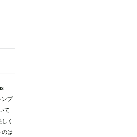
s
シンプ
いて
美しく
うのは