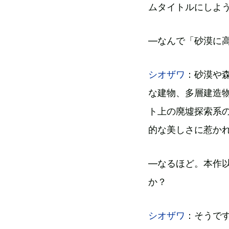
ムタイトルにしよ
―なんで「砂漠に
シオザワ
：砂漠や
な建物、多層建造
ト上の廃墟探索系
的な美しさに惹か
―なるほど。本作
か？
シオザワ
：そうで