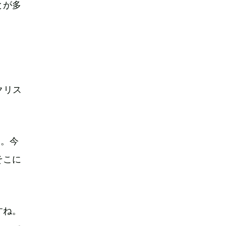
とが多
クリス
す。今
そこに
すね。