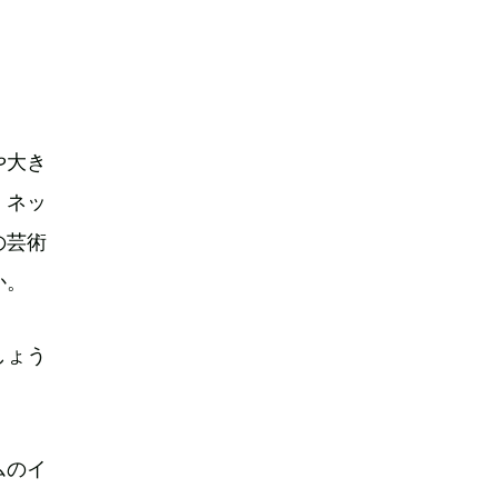
や大き
、ネッ
の芸術
か。
しょう
ムのイ