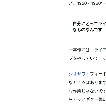
ど、1950～19
自分にとってラ
なものなんです
―本作には、ライ
ブをやっていて、
シオザワ
：フィー
なところはありま
な作業じゃないで
らガッとギター弾