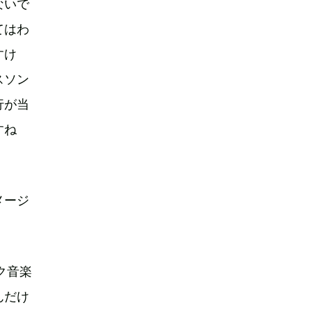
ないで
てはわ
すけ
スソン
行が当
すね
メージ
ック音楽
んだけ