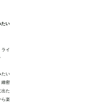
みたい
。ライ
？
みたい
く緻密
に出た
から楽