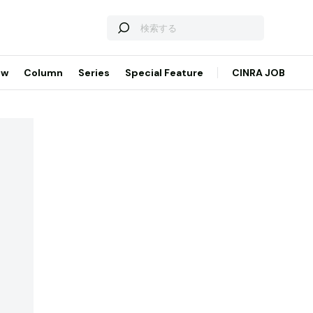
ew
Column
Series
Special Feature
CINRA JOB