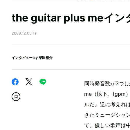
the guitar plus me
2008.12.05 Fri
インタビュー by
柴田裕介
同時発音数が3つしか
me（以下、tgp
ルだ。逆に考えれ
きたミュージシャ
て、優しい歌声は