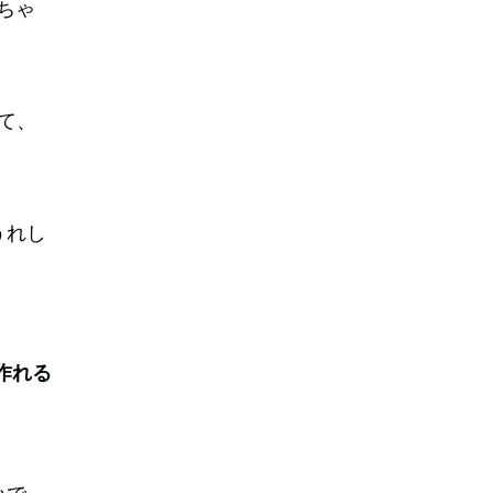
ちゃ
て、
うれし
作れる