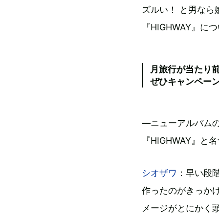
ズルい！ と男なら嫉妬
『HIGHWAY』
月旅行が当たり
ぜひキャンペー
―ニューアルバムの
『HIGHWAY』
シオザワ
：早い段階で
作ったのがきっか
メージがとにかく頭