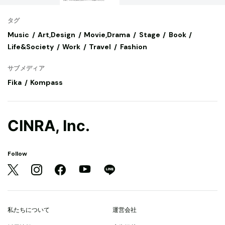
タグ
Music
Art,Design
Movie,Drama
Stage
Book
Life&Society
Work
Travel
Fashion
サブメディア
Fika
Kompass
CINRA, Inc.
Follow
私たちについて
運営会社