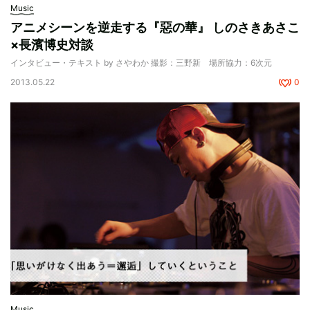
Music
アニメシーンを逆走する『惡の華』 しのさきあさこ
×長濱博史対談
インタビュー・テキスト by さやわか 撮影：三野新 場所協力：6次元
2013.05.22
0
Music