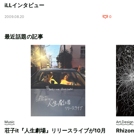
iLLインタビュー
2009.08.20
0
最近話題の記事
Music
Art,Design
荘子it『人生劇場』リリースライブが10月
Rhizo