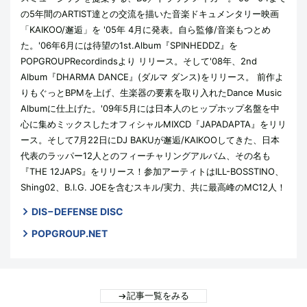
の5年間のARTIST達との交流を描いた音楽ドキュメンタリー映画
「KAIKOO/邂逅」を '05年 4月に発表。自ら監修/音楽もつとめ
た。'06年6月には待望の1st.Album『SPINHEDDZ』を
POPGROUPRecordindsより リリース。そして'08年、2nd
Album『DHARMA DANCE』(ダルマ ダンス)をリリース。 前作よ
りもぐっとBPMを上げ、生楽器の要素を取り入れたDance Music
Albumに仕上げた。'09年5月には日本人のヒップホップ名盤を中
心に集めミックスしたオフィシャルMIXCD『JAPADAPTA』をリリ
ース。そして7月22日にDJ BAKUが邂逅/KAIKOOしてきた、日本
代表のラッパー12人とのフィーチャリングアルバム、その名も
『THE 12JAPS』をリリース！参加アーティトはILL-BOSSTINO、
Shing02、B.I.G. JOEを含むスキル/実力、共に最高峰のMC12人！
DIS−DEFENSE DISC
POPGROUP.NET
記事一覧をみる