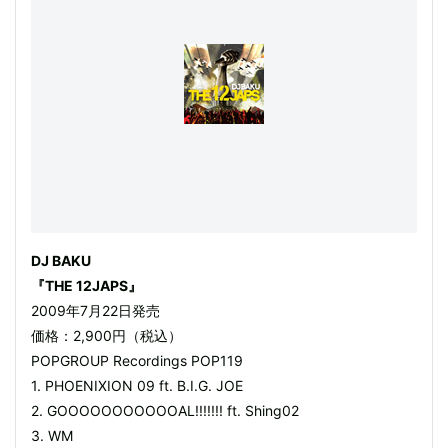
DJ BAKU
『THE 12JAPS』
2009年7月22日発売
価格：2,900円（税込）
POPGROUP Recordings POP119
1. PHOENIXION 09 ft. B.I.G. JOE
2. GOOOOOOOOOOOAL!!!!!!! ft. Shing02
3. WM