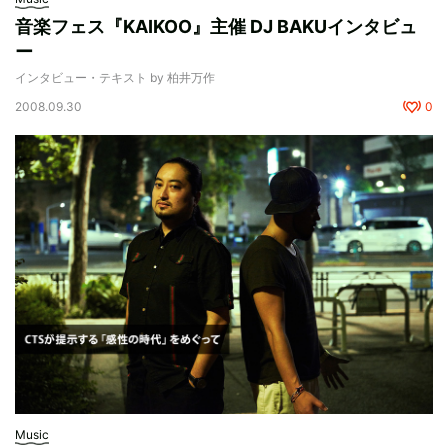
音楽フェス『KAIKOO』主催 DJ BAKUインタビュ
ー
インタビュー・テキスト by 柏井万作
2008.09.30
0
Music