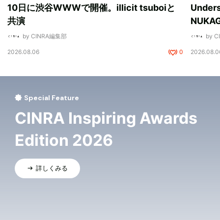
10日に渋谷WWWで開催。illicit tsuboiと
Unde
共演
NUK
by CINRA編集部
by 
2026.08.06
0
2026.08.0
Special Feature
CINRA Inspiring Awards
Edition 2026
詳しくみる