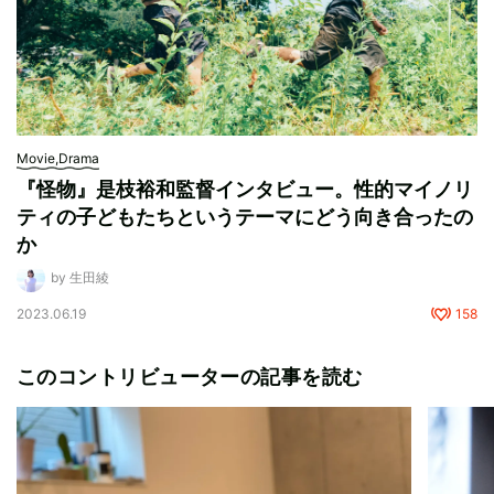
Movie,Drama
『怪物』是枝裕和監督インタビュー。性的マイノリ
ティの子どもたちというテーマにどう向き合ったの
か
by 生田綾
2023.06.19
158
このコントリビューターの記事を読む