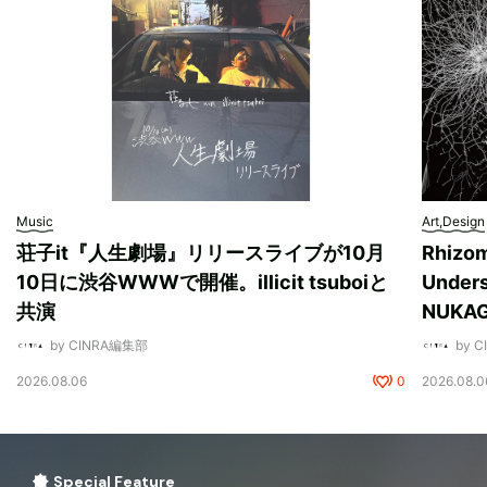
Music
Art,Design
荘子it『人生劇場』リリースライブが10月
Rhizo
10日に渋谷WWWで開催。illicit tsuboiと
Unde
共演
NUK
by CINRA編集部
by 
2026.08.06
0
2026.08.0
Special Feature