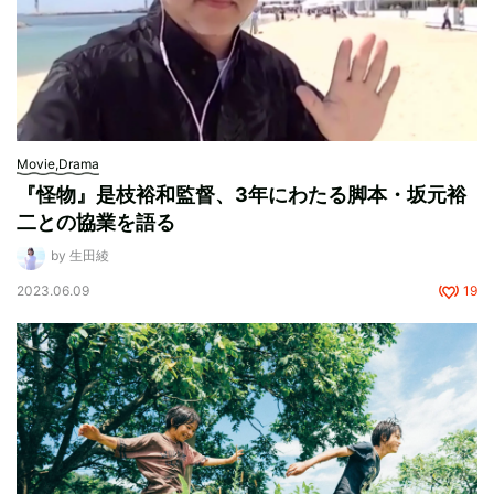
Movie,Drama
『怪物』是枝裕和監督、3年にわたる脚本・坂元裕
二との協業を語る
by 生田綾
2023.06.09
19