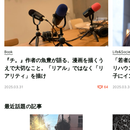
Book
Life&Soci
『チ。』作者の魚豊が語る、漫画を描くう
「若者
えで大切なこと。「リアル」ではなく「リ
リハウ
アリティ」を描け
子にイ
2025.03.31
64
2025.03.3
最近話題の記事