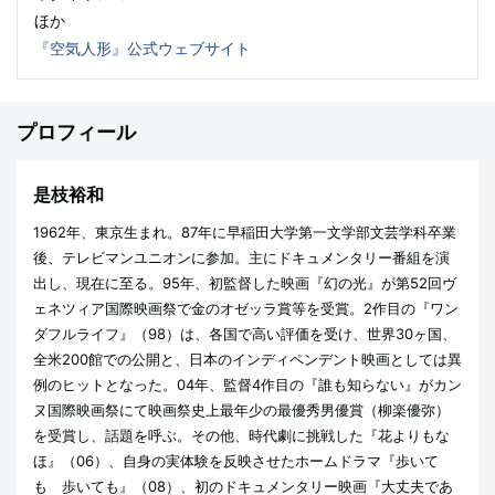
ほか
『空気人形』公式ウェブサイト
プロフィール
是枝裕和
1962年、東京生まれ。87年に早稲田大学第一文学部文芸学科卒業
後、テレビマンユニオンに参加。主にドキュメンタリー番組を演
出し、現在に至る。95年、初監督した映画『幻の光』が第52回ヴ
ェネツィア国際映画祭で金のオゼッラ賞等を受賞。2作目の『ワン
ダフルライフ』（98）は、各国で高い評価を受け、世界30ヶ国、
全米200館での公開と、日本のインディペンデント映画としては異
例のヒットとなった。04年、監督4作目の『誰も知らない』がカン
ヌ国際映画祭にて映画祭史上最年少の最優秀男優賞（柳楽優弥）
を受賞し、話題を呼ぶ。その他、時代劇に挑戦した『花よりもな
ほ』（06）、自身の実体験を反映させたホームドラマ『歩いて
も 歩いても』（08）、初のドキュメンタリー映画『大丈夫であ