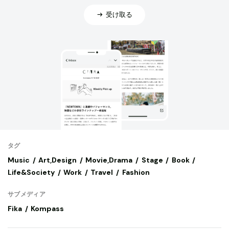
受け取る
タグ
Music
Art,Design
Movie,Drama
Stage
Book
Life&Society
Work
Travel
Fashion
サブメディア
Fika
Kompass