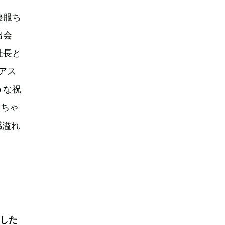
喪服ち
出会
社長と
アス
うな祝
んちゃ
感溢れ
した