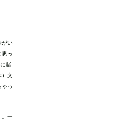
金がい
と思っ
8に賭
木）文
ちゃっ
）。一