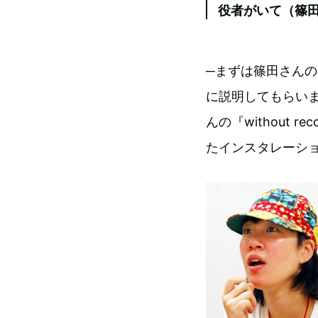
役者がいて（篠
─まずは篠田さんの
に説明してもらい
んの『without
たインスタレーシ