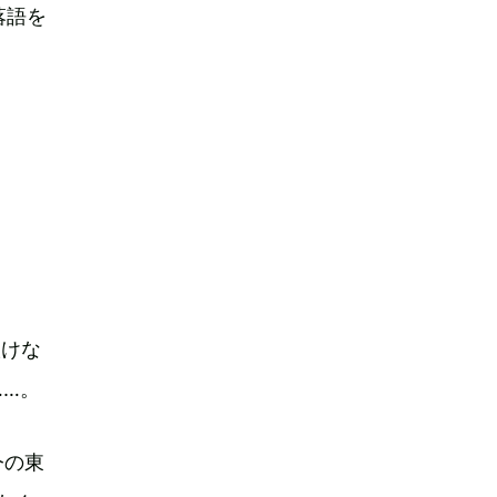
落語を
抜けな
……。
今の東