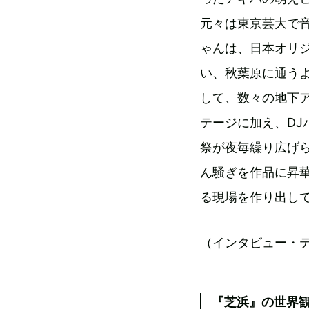
元々は東京芸大で
ゃんは、日本オリ
い、秋葉原に通う
して、数々の地下
テージに加え、DJ
祭が夜毎繰り広げら
ん騒ぎを作品に昇華
る現場を作り出し
（インタビュー・
『芝浜』の世界