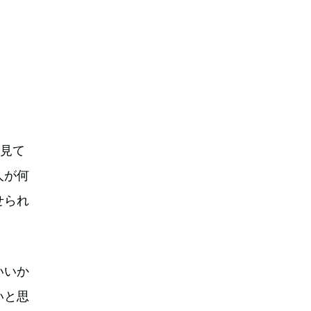
、見て
人が何
せられ
いいか
いと思