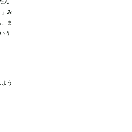
たん
！」み
ら、ま
いう
しよう