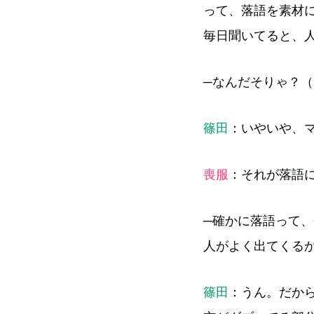
って、落語を素材
毎日聞いてると、
─なんだそりゃ？（
篠田
：いやいや、
喪服
：それが落語
─確かに落語って
人がよく出てくる
篠田
：うん。だから