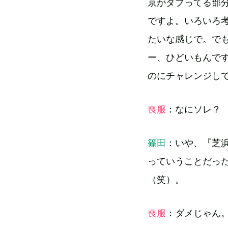
京がダブってる部
ですよ。いろいろ
たいな感じで。で
ー、ひどいもんで
のにチャレンジし
喪服
：なにソレ？
篠田
：いや、『芝
っていうことだっ
（笑）。
喪服
：ダメじゃん