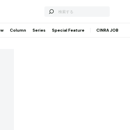
ew
Column
Series
Special Feature
CINRA JOB