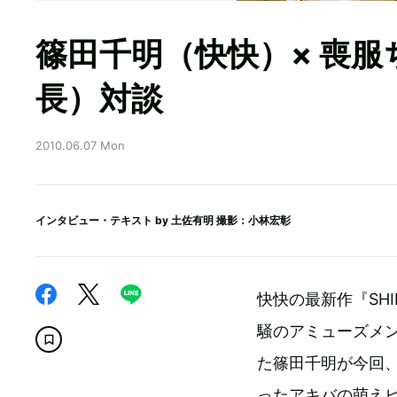
篠田千明（快快）× 喪
長）対談
2010.06.07 Mon
インタビュー・テキスト by
土佐有明
撮影：小林宏彰
快快の最新作『SH
騒のアミューズメ
た篠田千明が今回
ったアキバの萌え