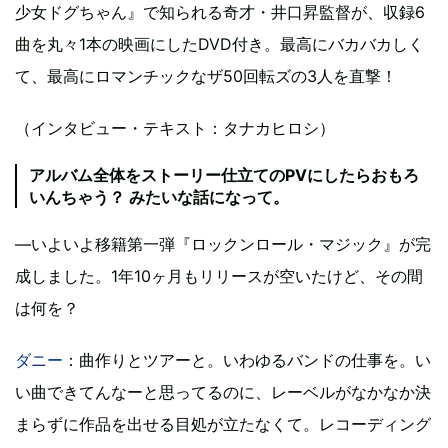
少女ドグちゃん』で知られる奇才・井口昇監督が、収録6
曲を丸々1本の映画にしたDVD付き。最高にバカバカしく
て、最高にロマンチックなザ50回転ズの3人を直撃！
（インタビュー・テキスト：タナカヒロシ）
アルバム全体をストーリー仕立てのPVにしたらおもろ
いんちゃう？ みたいな話になって。
―いよいよ移籍第一弾『ロックンロール・マジック』が完
成しました。1年10ヶ月もリリースが空いたけど、その間
は何を？
ダニー
：曲作りとツアーと。いわゆるバンドの仕事を。い
い曲できてんなーと思ってるのに、レーベルがなかなか決
まらずに作品を出せる目処が立たなくて。レコーディング