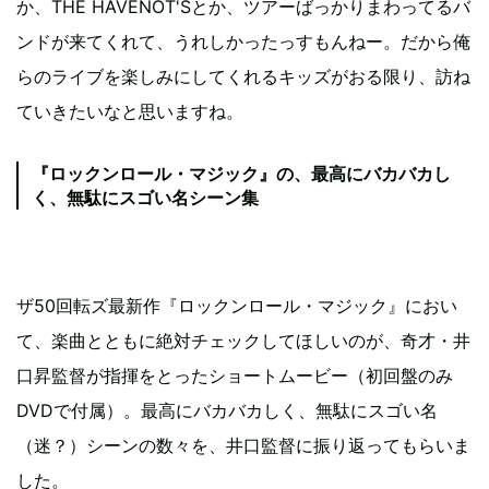
か、THE HAVENOT'Sとか、ツアーばっかりまわってるバ
ンドが来てくれて、うれしかったっすもんねー。だから俺
らのライブを楽しみにしてくれるキッズがおる限り、訪ね
ていきたいなと思いますね。
『ロックンロール・マジック』の、最高にバカバカし
く、無駄にスゴい名シーン集
ザ50回転ズ最新作『ロックンロール・マジック』におい
て、楽曲とともに絶対チェックしてほしいのが、奇才・井
口昇監督が指揮をとったショートムービー（初回盤のみ
DVDで付属）。最高にバカバカしく、無駄にスゴい名
（迷？）シーンの数々を、井口監督に振り返ってもらいま
した。