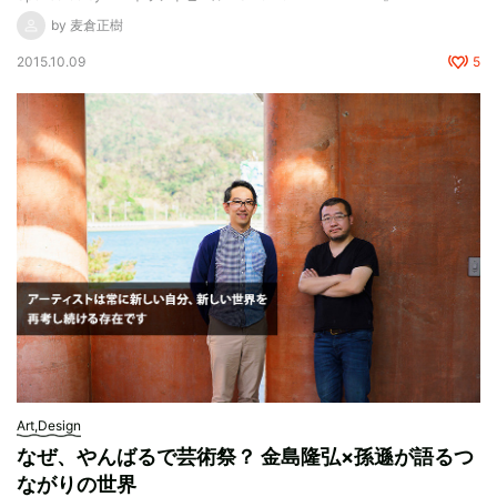
by 麦倉正樹
2015.10.09
5
Art,Design
なぜ、やんばるで芸術祭？ 金島隆弘×孫遜が語るつ
ながりの世界