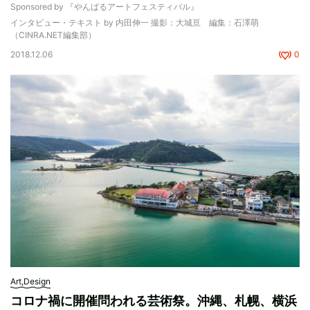
Sponsored by 『やんばるアートフェスティバル』
インタビュー・テキスト by 内田伸一 撮影：大城亘 編集：石澤萌
（CINRA.NET編集部）
2018.12.06
0
Art,Design
コロナ禍に開催問われる芸術祭。沖縄、札幌、横浜