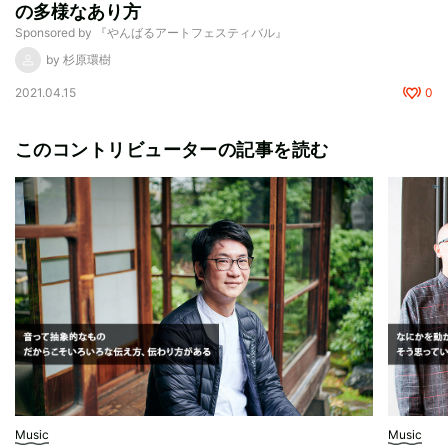
の多様なあり方
Sponsored by 『やんばるアートフェスティバル』
by 杉原環樹
2021.04.15
0
このコントリビューターの記事を読む
Music
Music