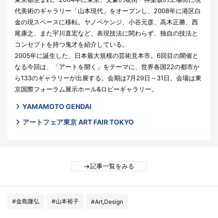
代美術のギャラリー「山本現代」をオープンし、2008年に港区白
金の現スペースに移転。ヤノベケンジ、小谷元彦、高木正勝、西
尾康之、また宇川直宏など、表現技法に関わらず、独自の技法と
コンセプトを持つ鬼才を紹介している。
2005年に誕生した、日本最大規模の芸術見本市。6回目の開催と
なる今回は、「アートを開く」をテーマに、世界各国22の都市か
ら133のギャラリーが出展する。会期は7月29日～31日。会場は東
京国際フォーラム展示ホール&ロビーギャラリー。
YAMAMOTO GENDAI
アートフェア東京 ART FAIR TOKYO
記事一覧をみる
#金島隆弘
#山本裕子
#Art,Design