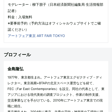
モデレーター：柳下朋子（日本経済新聞社編集局 生活情報部
記者）
料金：入場無料
※要事前予約（予約方法はオフィシャルウェブサイトでご確
認ください）
アートフェア東京 ART FAIR TOKYO
プロフィール
金島隆弘
1977年、東京都生まれ。アートフェア東京エグゼクティブ・ディ
レクター。東京画廊+BTAPの北京スペース運営などを経て、
FEC（Far East Contemporaries）を設立。同社の代表として、東
アジアにおける現代美術の調査プロジェクト、作家の制作支援、
交流事業などを手がけている。2010年にアートフェア東京での現
職に就任。
東京都生まれ。2004年に東京、文豪の花街・神楽坂の工場街に現