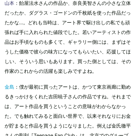
山本
：飴屋法水さんの作品か、奈良美智さんの小さな立体
だったか、ダグラス・ゴードンの千枚紙を使った作品だっ
たかな…。どれも当時は、アート界で駆け出しの私でも頑
張れば手に入れられた値段でした。若いアーティストの作
品はお手頃なものも多くて、ギャラリー側には、まずはそ
うした価格で彼らの味方になってもらいたい、応援してほ
しい、そういう思いもあります。買った側としては、その
作家のこれからの活躍も楽しみですよね。
金島
：僕が最初に買ったアートは、かつて東京画廊に勤め
るきっかけをくれた吉田暁子さんの作品ですね。それまで
は、アート作品を買うということの意味がわからなかっ
た。でも触れてみると面白い世界で、以来それなりにお金
が貯まると作品を買うようになりました。例えば金氏徹平
さんの彫刻『Teenage Fan Club』は、北京でのグループ