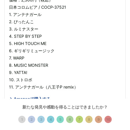
日本コロムビア / COCP-37521
1. アンテナガール
2. ぴったんこ
3. ルミナスター
4. STEP BY STEP
5. HIGH TOUCH ME
6. ギリギリミュージック
7. WARP
8. MUSIC MONSTER
9. YATTA!
10. ストロボ
11. アンテナガール（八王子P remix）
Amazonで購入する
新たな発見や感動を得ることはできましたか？
1
2
3
4
5
6
7
8
9
10
プロフィール