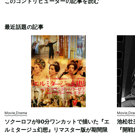
このコントリビューターの記事を読む
最近話題の記事
Movie,Drama
Movie,Dr
ソクーロフが90分ワンカットで描いた『エ
池松壮
ルミタージュ幻想』リマスター版が期間限
『開戦