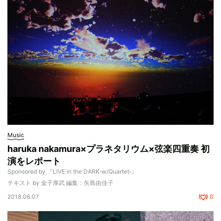
Music
haruka nakamura×プラネタリウム×弦楽四重奏 初
演をレポート
Sponsored by 『LIVE in the DARK‐w/Quartet‐』
テキスト by 金子厚武 編集：矢島由佳子
2018.06.07
0