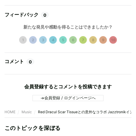
フィードバック
0
新たな発見や感動を得ることはできましたか？
1
2
3
4
5
6
7
8
9
10
コメント
0
会員登録するとコメントを投稿できます
会員登録 / ログインページへ
HOME
Music
Red Dracul Scar Tissueとの意外なコラボ Jazztronik
このトピックを深ぼる