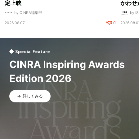
定上映
かわせ
by CINRA編集部
by I
2026.08.07
0
2026.08.0
Special Feature
CINRA Inspiring Awards
Edition 2026
詳しくみる