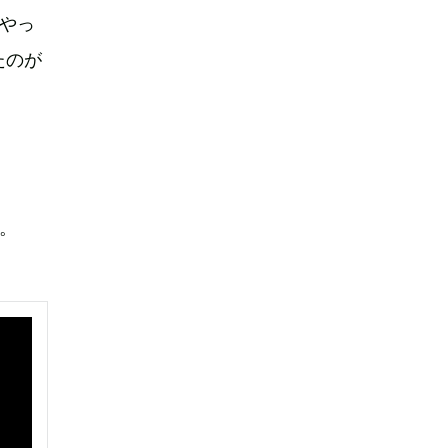
やっ
たのが
。