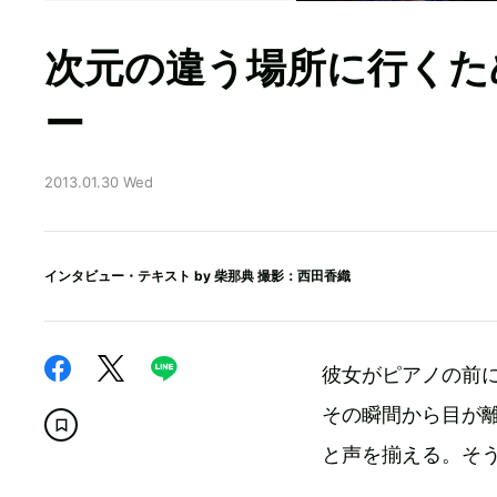
次元の違う場所に行くた
ー
2013.01.30 Wed
インタビュー・テキスト by
柴那典
撮影：西田香織
彼女がピアノの前
その瞬間から目が
と声を揃える。そ