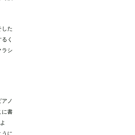
そした
するく
クラシ
ピアノ
こに書
すよ
ように