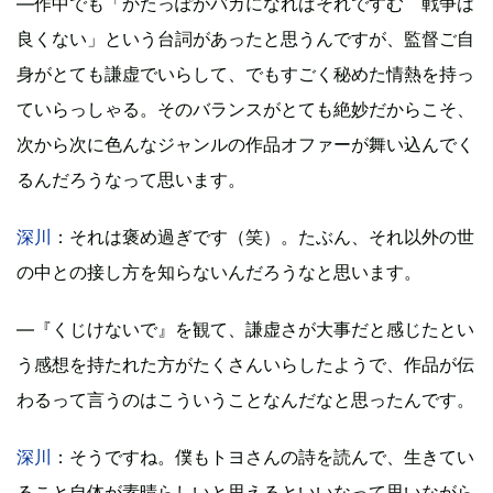
―作中でも「かたっぽがバカになればそれですむ 戦争は
良くない」という台詞があったと思うんですが、監督ご自
身がとても謙虚でいらして、でもすごく秘めた情熱を持っ
ていらっしゃる。そのバランスがとても絶妙だからこそ、
次から次に色んなジャンルの作品オファーが舞い込んでく
るんだろうなって思います。
深川
：それは褒め過ぎです（笑）。たぶん、それ以外の世
の中との接し方を知らないんだろうなと思います。
―『くじけないで』を観て、謙虚さが大事だと感じたとい
う感想を持たれた方がたくさんいらしたようで、作品が伝
わるって言うのはこういうことなんだなと思ったんです。
深川
：そうですね。僕もトヨさんの詩を読んで、生きてい
ること自体が素晴らしいと思えるといいなって思いながら