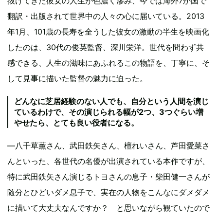
抜けてきた彼女の人生が色濃く滲み、今では海外7か国で
翻訳・出版されて世界中の人々の心に届いている。2013
年1月、101歳の長寿を全うした彼女の激動の半生を映画化
したのは、30代の俊英監督、深川栄洋。世代を問わず共
感できる、人生の滋味にあふれるこの物語を、丁寧に、そ
して見事に描いた監督の魅力に迫った。
どんなに芝居経験のない人でも、自分という人間を演じ
ているわけで、その演じられる幅が2つ、3つぐらい増
やせたら、とても良い役者になる。
―八千草薫さん、武田鉄矢さん、檀れいさん、芦田愛菜さ
んといった、各世代の名優が出演されている本作ですが、
特に武田鉄矢さん演じるトヨさんの息子・柴田健一さんが
随分とひどいダメ息子で、実在の人物をこんなにダメダメ
に描いて大丈夫なんですか？ と思いながら観ていたので