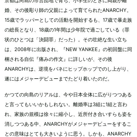
京都は向島の市営団地で育ち、小学生のときに両親が離
婚、その後彫り師の父親によって育てられたANARCHY。
15歳でラッパーとしての活動を開始するも、17歳で暴走族
の総長となり、18歳の1年間は少年院で過ごしている（罪
状のひとつは「決闘罪」だった）。その壮絶な生い立ち
は、2008年に出版され、『NEW YANKEE』の初回盤に同
梱される自伝『痛みの作文』に詳しいが、その後
ANARCHYは、逆境をバネにヒップホップでのし上がり、
遂にはメジャーデビューまでたどり着いたのだ。
かつての向島のリアルは、今や日本全体に広がりつつある
と言ってもいいかもしれない。離婚率は3組に1組と言わ
れ、家族の規模は徐々に縮小し、近所付き合いすらも姿を
消しつつある中、ANARCHYがメジャーデビューをするこ
との意味はとても大きいように思う。しかも、ANARCHY