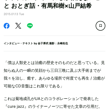
と おとぎ話・有馬和樹×山戸結希
2015.01.13 Tue
インタビュー・テキスト by
金子厚武
撮影：永峰拓也
「僕は人類史とは治癒の歴史そのものだと思っている。見
知らぬ人の一瞬の笑顔から三日三晩に及ぶ大手術までが
我々を治し、癒す。あらゆる場所で何度でも再生 / 治癒が
可能なCD音盤はこれ限りである」
これは菊地成孔がUAとのコラボレーションで発表した
『cure jazz』のライナーノーツに寄せた文章の引用だ。