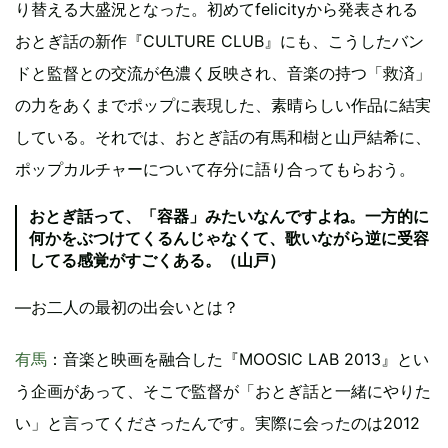
り替える大盛況となった。初めてfelicityから発表される
おとぎ話の新作『CULTURE CLUB』にも、こうしたバン
ドと監督との交流が色濃く反映され、音楽の持つ「救済」
の力をあくまでポップに表現した、素晴らしい作品に結実
している。それでは、おとぎ話の有馬和樹と山戸結希に、
ポップカルチャーについて存分に語り合ってもらおう。
おとぎ話って、「容器」みたいなんですよね。一方的に
何かをぶつけてくるんじゃなくて、歌いながら逆に受容
してる感覚がすごくある。（山戸）
―お二人の最初の出会いとは？
有馬
：音楽と映画を融合した『MOOSIC LAB 2013』とい
う企画があって、そこで監督が「おとぎ話と一緒にやりた
い」と言ってくださったんです。実際に会ったのは2012