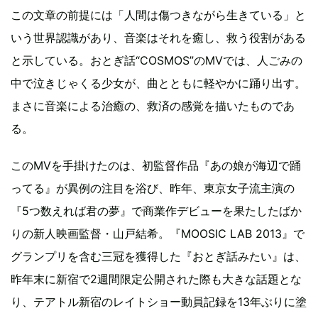
この文章の前提には「人間は傷つきながら生きている」と
いう世界認識があり、音楽はそれを癒し、救う役割がある
と示している。おとぎ話“COSMOS”のMVでは、人ごみの
中で泣きじゃくる少女が、曲とともに軽やかに踊り出す。
まさに音楽による治癒の、救済の感覚を描いたものであ
る。
このMVを手掛けたのは、初監督作品『あの娘が海辺で踊
ってる』が異例の注目を浴び、昨年、東京女子流主演の
『5つ数えれば君の夢』で商業作デビューを果たしたばか
りの新人映画監督・山戸結希。『MOOSIC LAB 2013』で
グランプリを含む三冠を獲得した『おとぎ話みたい』は、
昨年末に新宿で2週間限定公開された際も大きな話題とな
り、テアトル新宿のレイトショー動員記録を13年ぶりに塗