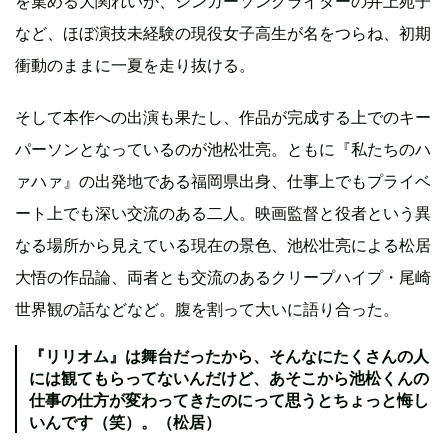
を集める大関れいか、シンガーソングライターの井上苑子
など、ほぼ演技未経験の現役女子高生が名をつらね、初期
衝動のままに一夏を走り抜ける。
そして本作への出演も果たし、作品が完成する上でのキー
パーソンとなっているのが池松壮亮。ともに『私たちのハ
ァハァ』の出発地である福岡県出身、仕事上でもプライベ
ート上でも深い交流のある二人。映画監督と役者という異
なる場所から見えている現在の景色、池松壮亮による松居
大悟の作品論、両者とも交流のあるクリープハイプ・尾崎
世界観の話などなど。腹を割って大いに語り合った。
『リリオム』は舞台だったから、そんなにたくさんの人
には観てもらってないんだけど、あそこから池松くんの
仕事の仕方が変わってきたのにって思うとちょっと悔し
いんです（笑）。（松居）