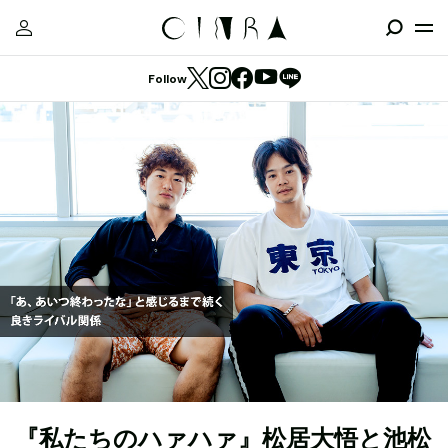
Follow
『私たちのハァハァ』松居大悟と池松