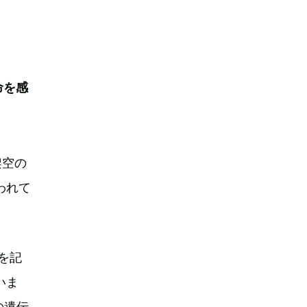
命を感
架空の
われて
を記
いま
の遺伝