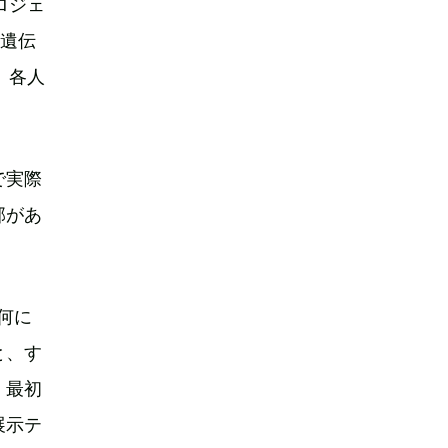
ロジェ
の遺伝
、各人
で実際
部があ
何に
と、す
、最初
展示テ