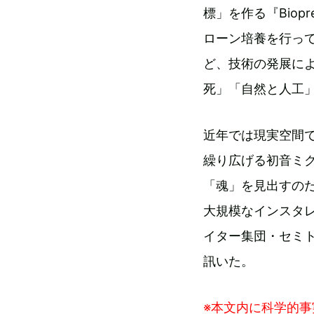
標」を作る『Biop
ローン培養を行って自然界
ど、技術の発展に
死」「自然と人工
近年では現実空間
繰り広げる初音ミ
「魂」を見出すの
大規模なインスタ
イター集団・セミ
訊いた。
※本文内に科学的