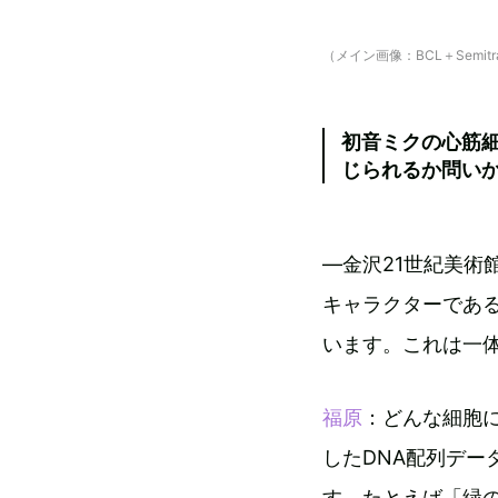
（メイン画像：BCL＋Semitranspar
初音ミクの心筋
じられるか問い
―金沢21世紀美術館で
キャラクターであ
います。これは一
福原
：どんな細胞に
したDNA配列デ
す。たとえば「緑