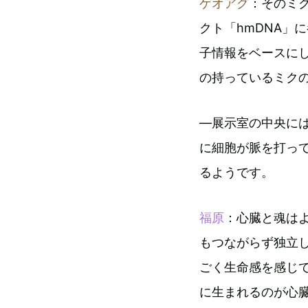
ゲオアグ
：そのミ
クト「hmDNA」
子情報をベースに
の持っているミク
―展示室の中央に
に細胞が脈を打っ
るようです。
福原
：心臓と魂は
もつながらず独立
ごく生命感を感じ
に生まれるのが心