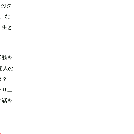
ンのク
s』な
「生と
活動を
個人の
とは？
クリエ
で話を
。