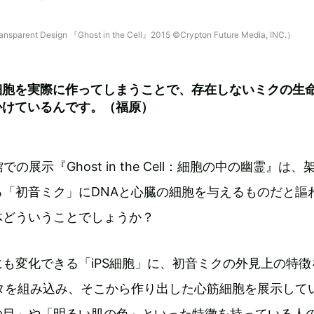
ent Design 『Ghost in the Cell』2015 ©Crypton Future Media, INC.）
細胞を実際に作ってしまうことで、存在しないミクの生
かけているんです。（福原）
の展示『Ghost in the Cell：細胞の中の幽霊』は、
る「初音ミク」にDNAと心臓の細胞を与えるものだと謳
体どういうことでしょうか？
も変化できる「iPS細胞」に、初音ミクの外見上の特徴
ータを組み込み、そこから作り出した心筋細胞を展示して
の目」や「明るい肌の色」といった特徴を持っている人