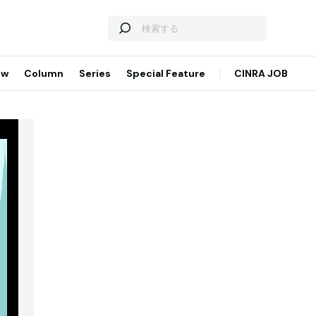
ew
Column
Series
Special Feature
CINRA JOB