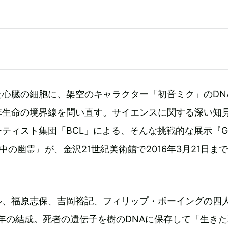
た心臓の細胞に、架空のキャラクター「初音ミク」のDN
非生命の境界線を問い直す。サイエンスに関する深い知
ティスト集団「BCL」による、そんな挑戦的な展示『Gh
：細胞の中の幽霊』が、金沢21世紀美術館で2016年3月21日ま
ル、福原志保、吉岡裕記、フィリップ・ボーイングの四
04年の結成。死者の遺伝子を樹のDNAに保存して「生き