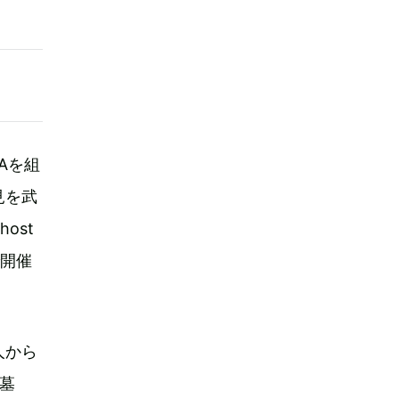
Aを組
見を武
ost
で開催
人から
た墓