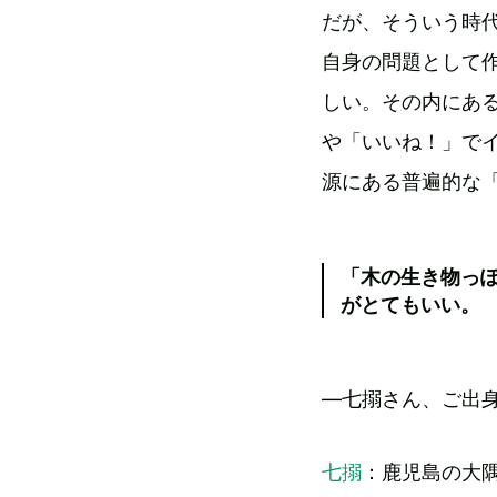
だが、そういう時
自身の問題として
しい。その内にあ
や「いいね！」で
源にある普遍的な
「木の生き物っ
がとてもいい。
―七搦さん、ご出
七搦
：鹿児島の大