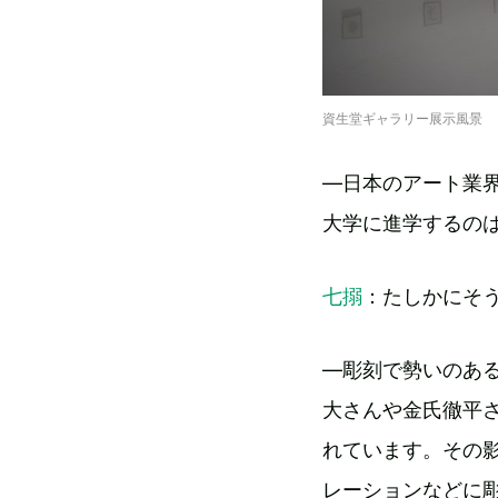
資生堂ギャラリー展示風景
―日本のアート業
大学に進学するの
七搦
：たしかにそ
―彫刻で勢いのあ
大さんや金氏徹平
れています。その
レーションなどに