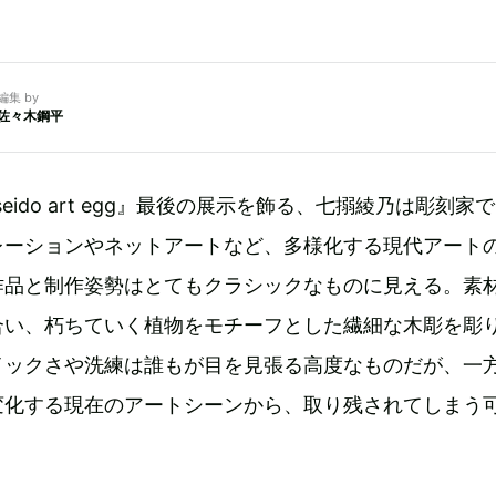
編集 by
佐々木鋼平
seido art egg』最後の展示を飾る、七搦綾乃は彫刻家
レーションやネットアートなど、多様化する現代アート
作品と制作姿勢はとてもクラシックなものに見える。素
合い、朽ちていく植物をモチーフとした繊細な木彫を彫
イックさや洗練は誰もが目を見張る高度なものだが、一
変化する現在のアートシーンから、取り残されてしまう