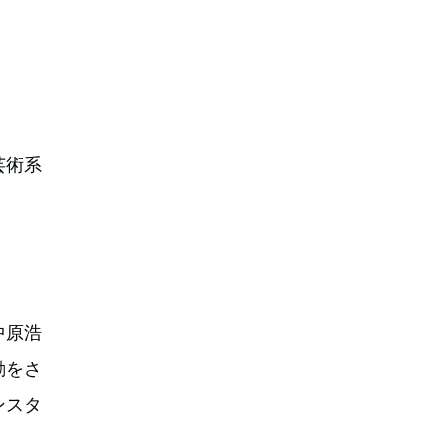
芸術系
中原浩
動をさ
ンスタ