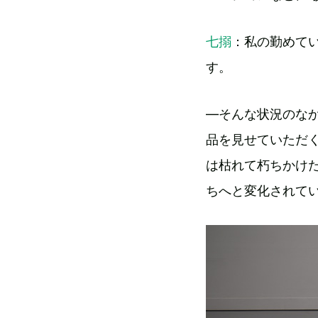
七搦
：私の勤めて
す。
―そんな状況のな
品を見せていただ
は枯れて朽ちかけ
ちへと変化されて