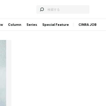
ew
Column
Series
Special Feature
CINRA JOB