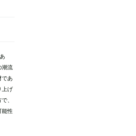
であ
の潮流
材であ
り上げ
方で、
可能性