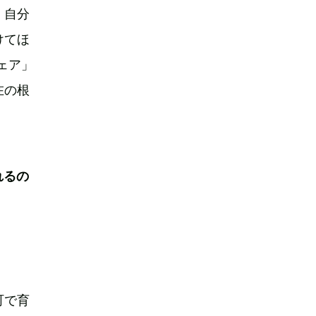
、自分
けてほ
ェア」
在の根
れるの
町で育