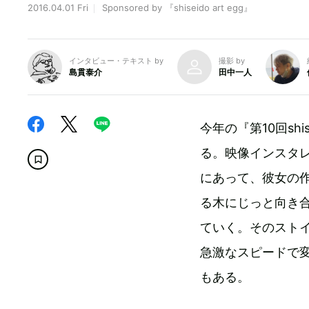
2016.04.01 Fri
Sponsored by 『shiseido art egg』
インタビュー・テキスト by
撮影 by
島貫泰介
田中一人
今年の『第10回shi
る。映像インスタ
にあって、彼女の
る木にじっと向き
ていく。そのスト
急激なスピードで
もある。