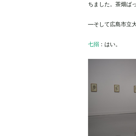
ちました。茶畑ば
―そして広島市立
七搦
：はい。