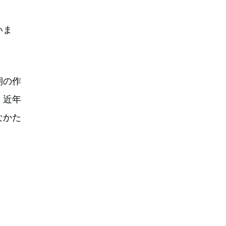
いま
期の作
、近年
なかた