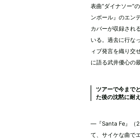
表曲“ダイナソー”
ンボール』のエンデ
カバーが収録され
いる。過去に行な
ィブ発言を織り交
に語る武井優心の
ツアーで今まで
た後の沈黙に耐
―『Santa Fe
て、サイケな曲で