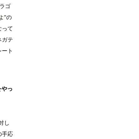
ドラゴ
よ”の
なって
ネガテ
レート
をやっ
対し
の手応