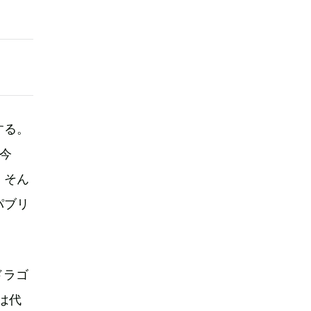
スする。
今
。そん
パブリ
『ドラゴ
は代