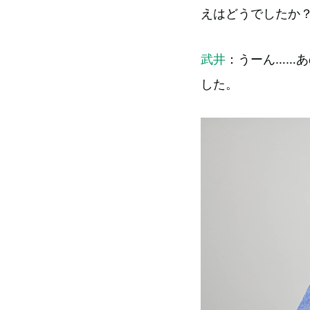
えはどうでしたか
武井
：うーん……
した。