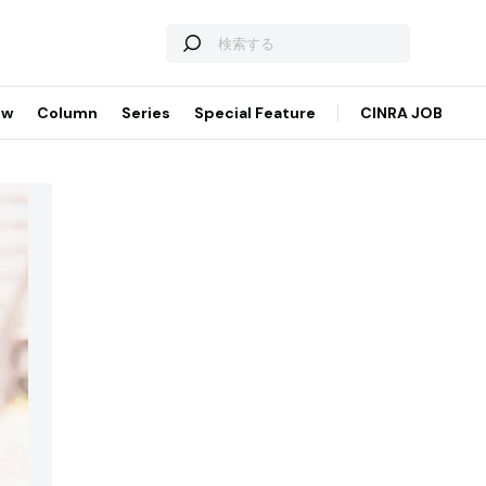
ew
Column
Series
Special Feature
CINRA JOB