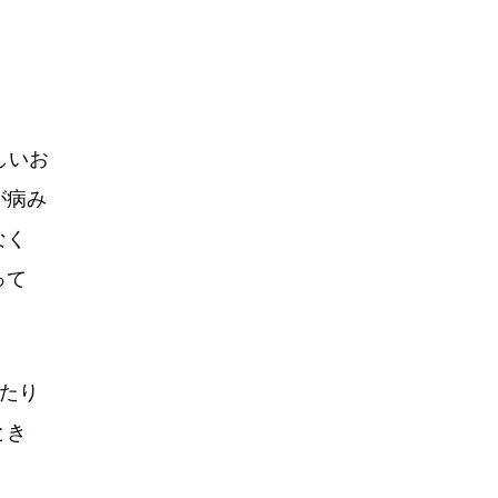
しいお
が病み
なく
って
ったり
とき