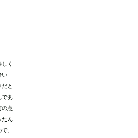
楽しく
暗い
けだと
んであ
前の意
ったん
ので、