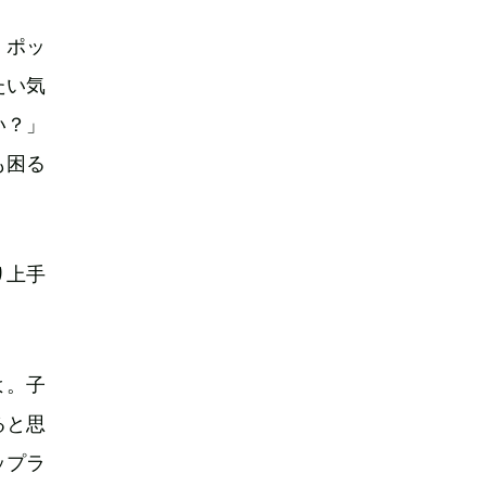
。ポッ
たい気
い？」
も困る
り上手
よ。子
ると思
ップラ