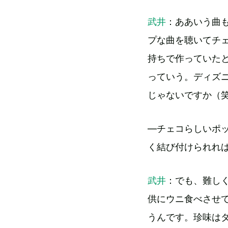
武井
：ああいう曲
プな曲を聴いてチ
持ちで作っていた
っていう。ディズ
じゃないですか（
―チェコらしいポ
く結び付けられれ
武井
：でも、難し
供にウニ食べさせ
うんです。珍味は