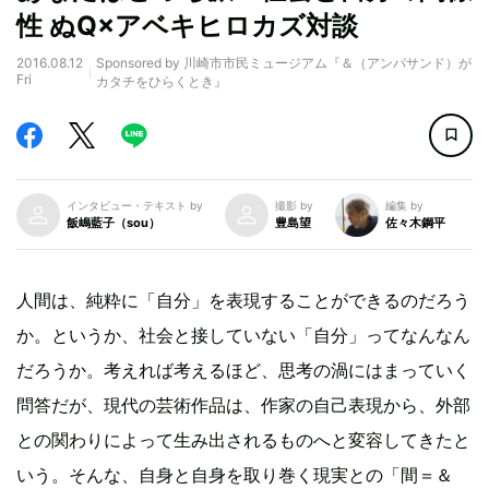
性 ぬQ×アベキヒロカズ対談
2016.08.12
Sponsored by 川崎市市民ミュージアム『＆（アンパサンド）が
Fri
カタチをひらくとき』
インタビュー・テキスト by
撮影 by
編集 by
飯嶋藍子（sou）
豊島望
佐々木鋼平
人間は、純粋に「自分」を表現することができるのだろう
か。というか、社会と接していない「自分」ってなんなん
だろうか。考えれば考えるほど、思考の渦にはまっていく
問答だが、現代の芸術作品は、作家の自己表現から、外部
との関わりによって生み出されるものへと変容してきたと
いう。そんな、自身と自身を取り巻く現実との「間＝＆