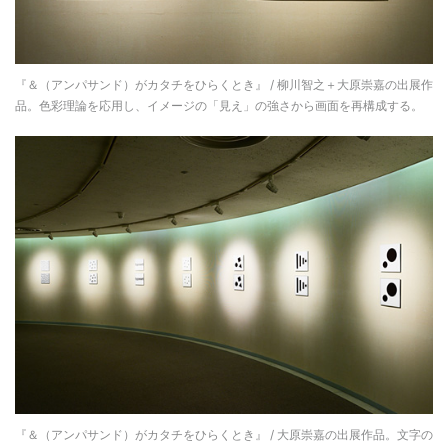
『＆（アンパサンド）がカタチをひらくとき』 / 柳川智之＋大原崇嘉の出展作
品。色彩理論を応用し、イメージの「見え」の強さから画面を再構成する。
『＆（アンパサンド）がカタチをひらくとき』 / 大原崇嘉の出展作品。文字の