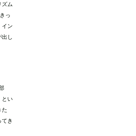
リズム
きっ
、イン
が出し
部
」とい
きた
ってき