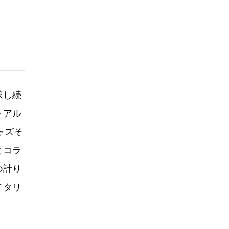
求し続
トアル
ジャズそ
とコラ
つ計り
イタリ