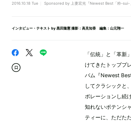
2016.10.18 Tue
Sponsored by 上妻宏光『Newest Best「粋-sui
インタビュー・テキスト by
黒田隆憲
撮影：高見知香 編集：山元翔一
「伝統」と「革新
けてきたトッププ
バム『Newest 
してクラシックと
ボレーションし続
知れないポテンシ
ティーに、ただた