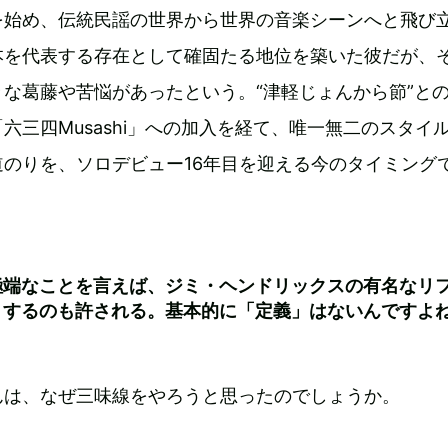
を始め、伝統民謡の世界から世界の音楽シーンへと飛び
本を代表する存在として確固たる地位を築いた彼だが、
な葛藤や苦悩があったという。“津軽じょんから節”と
六三四Musashi」への加入を経て、唯一無二のスタイ
のりを、ソロデビュー16年目を迎える今のタイミング
極端なことを言えば、ジミ・ヘンドリックスの有名なリ
りするのも許される。基本的に「定義」はないんですよ
んは、なぜ三味線をやろうと思ったのでしょうか。