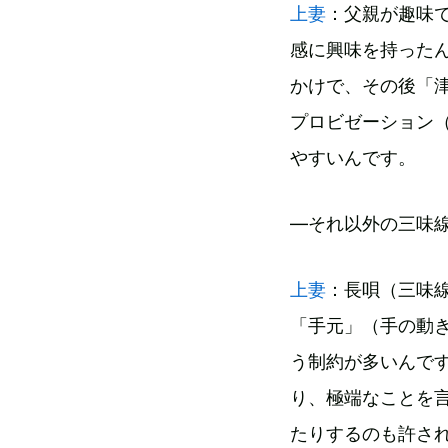
上妻
：父親が趣味
感に興味を持った
かけで、その後「
プロビゼーション
やすいんです。
―それ以外の三味
上妻
：長唄（三味
「手元」（手の動
う制約が多いんで
り、極端なことを
たりするのも許さ