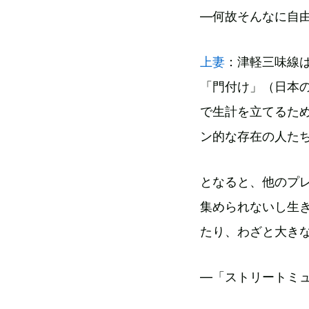
―何故そんなに自
上妻
：津軽三味線
「門付け」（日本
で生計を立てるた
ン的な存在の人た
となると、他のプ
集められないし生
たり、わざと大き
―「ストリートミ