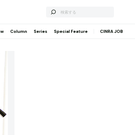
ew
Column
Series
Special Feature
CINRA JOB