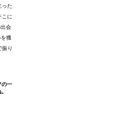
立った
そこに
の出会
ルを獲
で振り
フの一
ね。