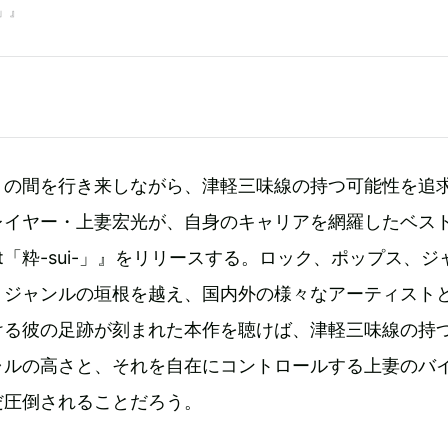
-」』
」の間を行き来しながら、津軽三味線の持つ可能性を追
レイヤー・上妻宏光が、自身のキャリアを網羅したベス
Best「粋-sui-」』をリリースする。ロック、ポップス、
、ジャンルの垣根を越え、国内外の様々なアーティスト
ける彼の足跡が刻まれた本作を聴けば、津軽三味線の持
ャルの高さと、それを自在にコントロールする上妻のバ
だ圧倒されることだろう。