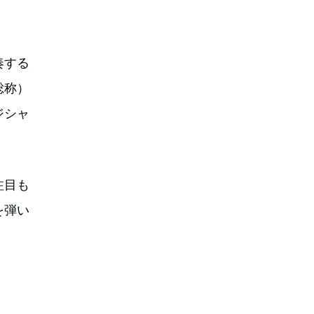
奏する
総称）
ジシャ
注目も
を弾い
。