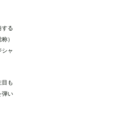
奏する
総称）
ジシャ
注目も
を弾い
。