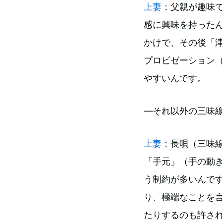
上妻
：父親が趣味
感に興味を持った
かけで、その後「
プロビゼーション
やすいんです。
―それ以外の三味
上妻
：長唄（三味
「手元」（手の動
う制約が多いんで
り、極端なことを
たりするのも許さ