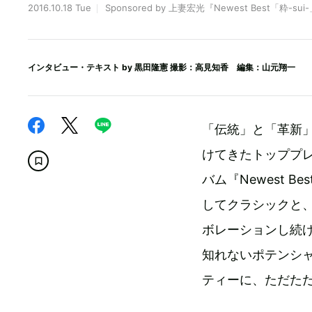
2016.10.18 Tue
Sponsored by 上妻宏光『Newest Best「粋-sui
インタビュー・テキスト by
黒田隆憲
撮影：高見知香 編集：山元翔一
「伝統」と「革新
けてきたトッププ
バム『Newest 
してクラシックと
ボレーションし続
知れないポテンシ
ティーに、ただた