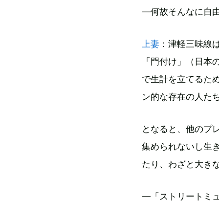
―何故そんなに自
上妻
：津軽三味線
「門付け」（日本
で生計を立てるた
ン的な存在の人た
となると、他のプ
集められないし生
たり、わざと大き
―「ストリートミ