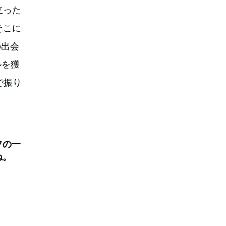
立った
そこに
の出会
ルを獲
で振り
フの一
ね。