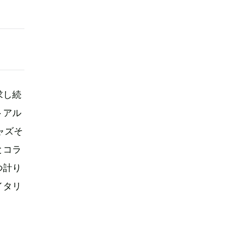
求し続
トアル
ジャズそ
とコラ
つ計り
イタリ