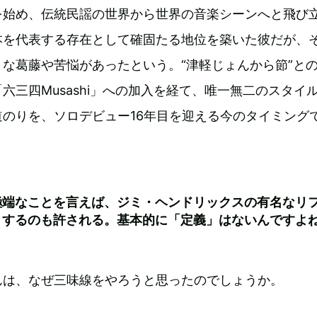
を始め、伝統民謡の世界から世界の音楽シーンへと飛び
本を代表する存在として確固たる地位を築いた彼だが、
な葛藤や苦悩があったという。“津軽じょんから節”と
六三四Musashi」への加入を経て、唯一無二のスタイ
のりを、ソロデビュー16年目を迎える今のタイミング
極端なことを言えば、ジミ・ヘンドリックスの有名なリ
りするのも許される。基本的に「定義」はないんですよ
んは、なぜ三味線をやろうと思ったのでしょうか。