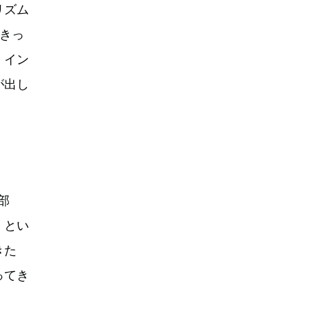
リズム
きっ
、イン
が出し
部
」とい
きた
ってき