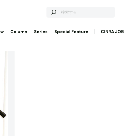
ew
Column
Series
Special Feature
CINRA JOB