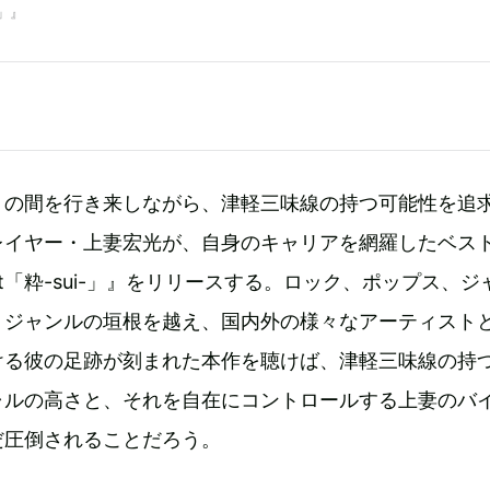
-」』
」の間を行き来しながら、津軽三味線の持つ可能性を追
レイヤー・上妻宏光が、自身のキャリアを網羅したベス
Best「粋-sui-」』をリリースする。ロック、ポップス、
、ジャンルの垣根を越え、国内外の様々なアーティスト
ける彼の足跡が刻まれた本作を聴けば、津軽三味線の持
ャルの高さと、それを自在にコントロールする上妻のバ
だ圧倒されることだろう。