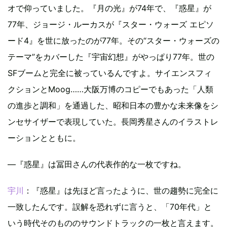
オで仰っていました。『月の光』が74年で、『惑星』が
77年、ジョージ・ルーカスが『スター・ウォーズ エピソ
ード4』を世に放ったのが77年。その“スター・ウォーズの
テーマ”をカバーした『宇宙幻想』がやっぱり77年。世の
SFブームと完全に被っているんですよ。サイエンスフィ
クションとMoog……大阪万博のコピーでもあった「人類
の進歩と調和」を通過した、昭和日本の豊かな未来像をシ
ンセサイザーで表現していた。長岡秀星さんのイラストレ
ーションとともに。
―『惑星』は冨田さんの代表作的な一枚ですね。
宇川
：『惑星』は先ほど言ったように、世の趨勢に完全に
一致したんです。誤解を恐れずに言うと、「70年代」と
いう時代そのもののサウンドトラックの一枚と言えます。