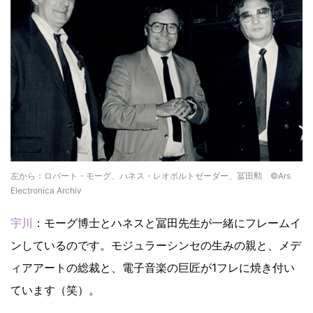
左から：ロバート・モーグ、ハネス・レオポルトゼーダー、冨田勲 ©Ars
Electronica Archiv
宇川
：モーグ博士とハネスと冨田先生が一緒にフレームイ
ンしているのです。モジュラーシンセの生みの親と、メデ
ィアアートの総裁と、電子音楽の巨匠が1フレに焼き付い
ています（笑）。