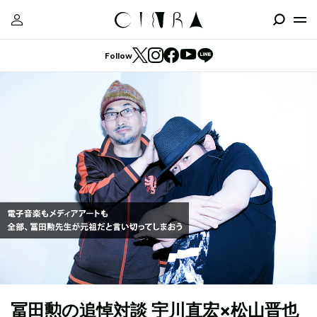
Follow
冨田勲の追悼対談 宇川直宏×松山晋也