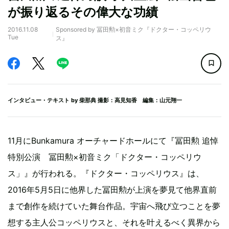
が振り返るその偉大な功績
2016.11.08
Sponsored by 冨田勲×初音ミク『ドクター・コッペリウ
Tue
ス』
インタビュー・テキスト by
柴那典
撮影：高見知香 編集：山元翔一
11月にBunkamura オーチャードホールにて『冨田勲 追悼
特別公演 冨田勲×初音ミク「ドクター・コッペリウ
ス」』が行われる。『ドクター・コッペリウス』は、
2016年5月5日に他界した冨田勲が上演を夢見て他界直前
まで創作を続けていた舞台作品。宇宙へ飛び立つことを夢
想する主人公コッペリウスと、それを叶えるべく異界から