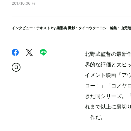
2017.10.06 Fri
インタビュー・テキスト by
柴那典
撮影：タイコウクニヨシ 編集：山元翔
北野武監督の最新作
界的な評価と大ヒ
イメント映画「ア
ロー！」「コノヤ
きた同シリーズ。
れまで以上に裏切
一作だ。