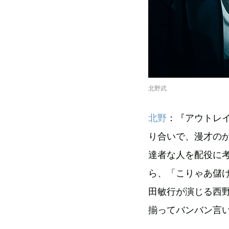
北野武
北野
：『アウトレ
り合いで、漫才の
達者な人を配役に
ら、「こりゃあ儲
田敏行が演じる西
揃ってバンバン言