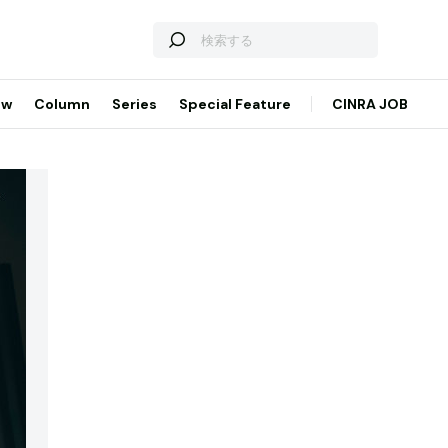
ew
Column
Series
Special Feature
CINRA JOB