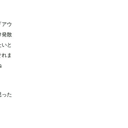
『アウ
け発散
たいと
それま
ね
思った