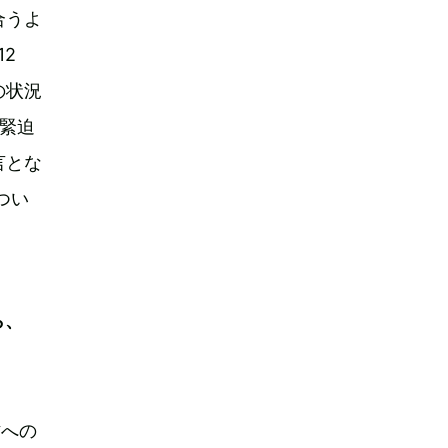
合うよ
2
の状況
緊迫
言とな
つい
ら、
作への