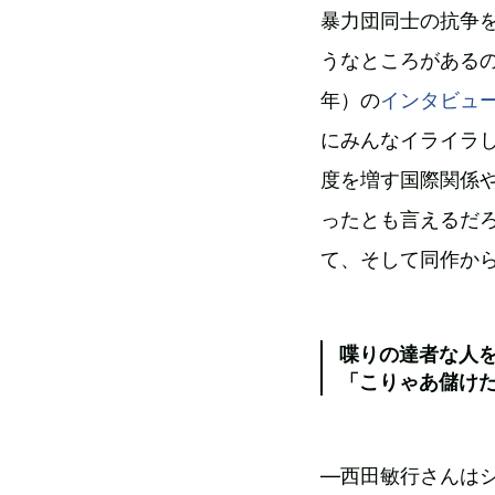
暴力団同士の抗争
うなところがあるの
年）の
インタビュ
にみんなイライラ
度を増す国際関係
ったとも言えるだ
て、そして同作か
喋りの達者な人
「こりゃあ儲け
—西田敏行さんはシ