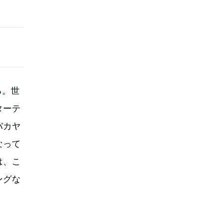
る。世
ターテ
バカヤ
なって
は、こ
ングな