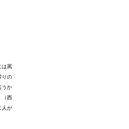
には罵
喋りの
言うか
」（西
二人が