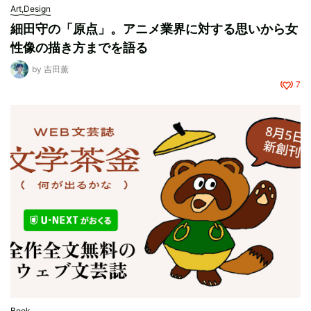
Art,Design
細田守の「原点」。アニメ業界に対する思いから女
性像の描き方までを語る
by
吉田薫
7
Book