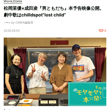
Movie,Drama
松岡茉優×成田凌『男ともだち』本予告映像公開。
劇中歌はchilldspot“lost child”
by CINRA編集部
2026.08.05
0