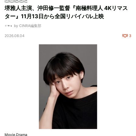
堺雅人主演、沖田修一監督『南極料理人 4Kリマス
ター』11⽉13⽇から全国リバイバル上映
by CINRA編集部
2026.08.04
3
Movie,Drama