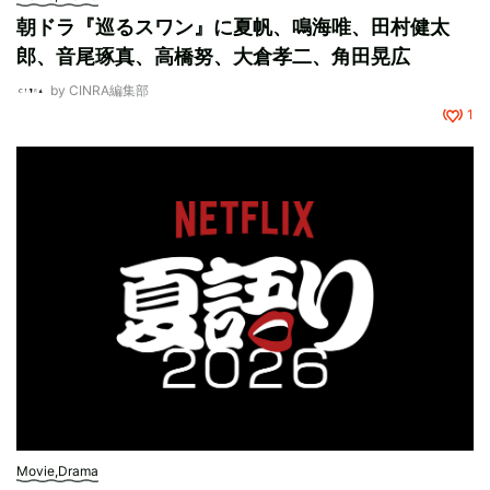
朝ドラ『巡るスワン』に夏帆、鳴海唯、田村健太
郎、音尾琢真、高橋努、大倉孝二、角田晃広
by
CINRA編集部
1
Movie,Drama