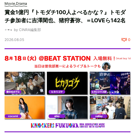
Movie,Drama
賞金1億円『トモダチ100人よべるかな？』トモダ
チ参加者に吉澤閑也、猪狩蒼弥、＝LOVEら142名
by CINRA編集部
2026.08.05
0