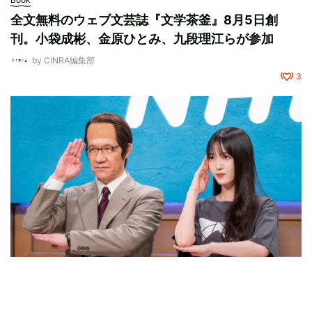
全文無料のウェブ文芸誌『文学茶釜』8月5日創
刊。小袋成彬、金原ひとみ、九段理江らが参加
by
CINRA編集部
3
Movie,Drama