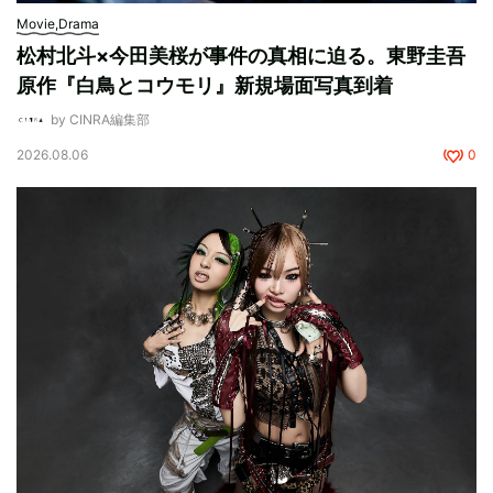
Movie,Drama
松村北斗×今田美桜が事件の真相に迫る。東野圭吾
原作『白鳥とコウモリ』新規場面写真到着
by CINRA編集部
2026.08.06
0