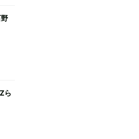
石野
Zら