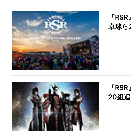
『RS
卓球ら
『RSR
20組