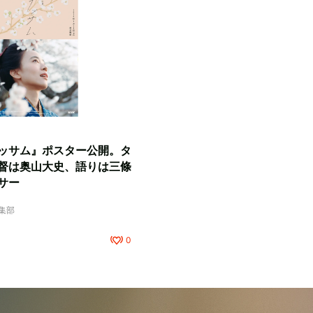
ッサム』ポスター公開。タ
督は奥山大史、語りは三條
サー
編集部
0