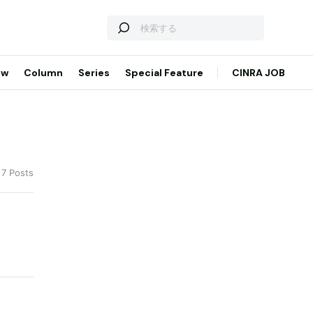
ew
Column
Series
Special Feature
CINRA JOB
 7 Posts