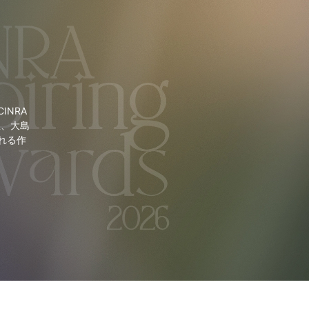
NRA
里、大島
れる作