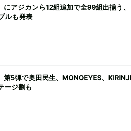
R』にアジカンら12組追加で全99組出揃う
ブルも発表
』第5弾で奥田民生、MONOEYES、KIRINJ
テージ割も