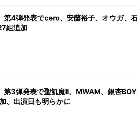
R』第4弾発表でcero、安藤裕子、オウガ、
27組追加
』第3弾発表で聖飢魔II、MWAM、銀杏BOY
追加、出演日も明らかに