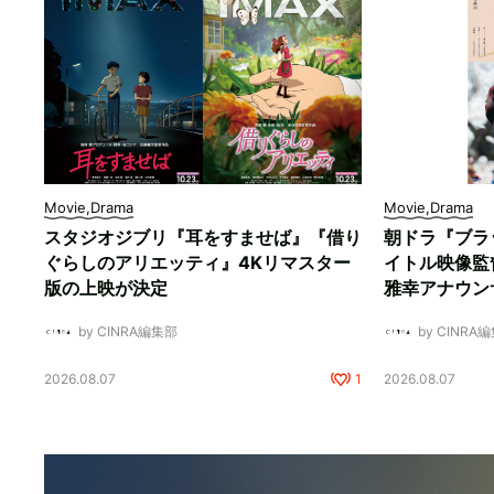
Movie,Drama
Movie,Drama
スタジオジブリ『耳をすませば』『借り
朝ドラ『ブラ
ぐらしのアリエッティ』4Kリマスター
イトル映像監
版の上映が決定
雅幸アナウン
by CINRA編集部
by CINRA
2026.08.07
1
2026.08.07