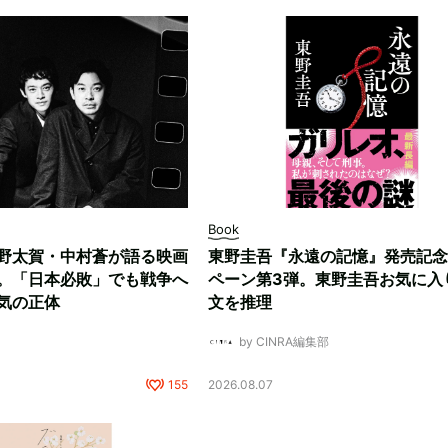
Book
野太賀・中村蒼が語る映画
東野圭吾『永遠の記憶』発売記念
。「日本必敗」でも戦争へ
ペーン第3弾。東野圭吾お気に入
気の正体
文を推理
by CINRA編集部
155
2026.08.07