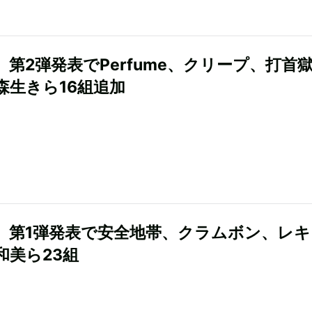
R』第2弾発表でPerfume、クリープ、打首
森生きら16組追加
R』第1弾発表で安全地帯、クラムボン、レ
和美ら23組