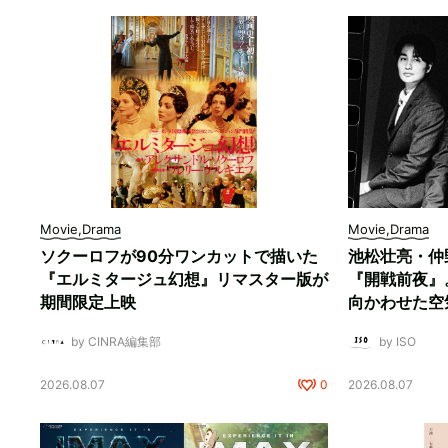
Movie,Drama
Movie,Drama
ソクーロフが90分ワンカットで描いた
池松壮亮・仲
『エルミタージュ幻想』リマスター版が
『開戦前夜』
期間限定上映
向かわせた空
by CINRA編集部
by ISO
2026.08.07
0
2026.08.07