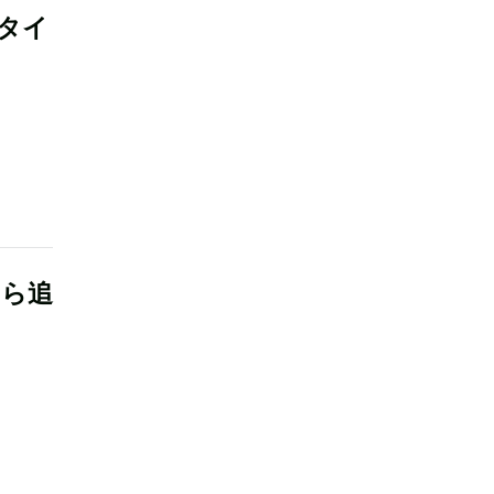
、タイ
Iら追