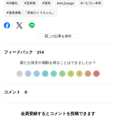
#内藤礼
#芸術祭
#漫画
#パピヨン本田
#Art,Design
#漫画連載：『美術のトラちゃん』
この記事を保存
フィードバック
214
新たな発見や感動を得ることはできましたか？
1
2
3
4
5
6
7
8
9
10
コメント
0
会員登録するとコメントを投稿できます