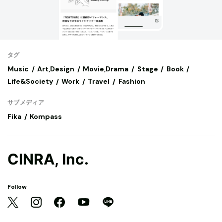
タグ
Music
Art,Design
Movie,Drama
Stage
Book
Life&Society
Work
Travel
Fashion
サブメディア
Fika
Kompass
CINRA, Inc.
Follow