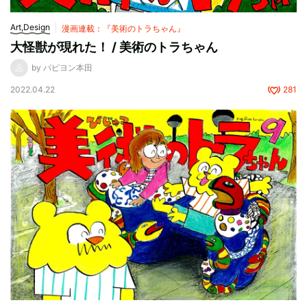
Art,Design
漫画連載：『美術のトラちゃん』
大怪獣が現れた！ / 美術のトラちゃん
by パピヨン本田
2022.04.22
281