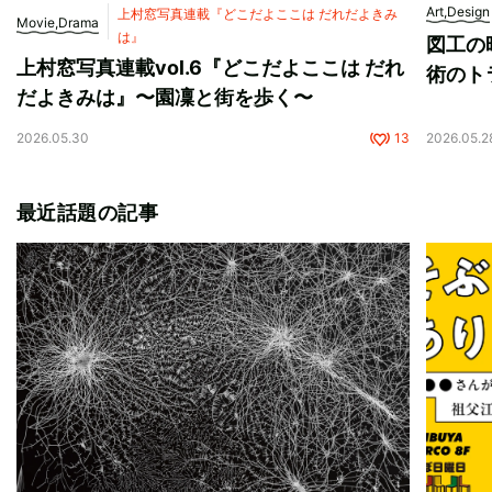
Art,Design
上村窓写真連載『どこだよここは だれだよきみ
Movie,Drama
は』
図工の
上村窓写真連載vol.6『どこだよここは だれ
術のト
だよきみは』〜園凜と街を歩く〜
2026.05.30
13
2026.05.2
最近話題の記事