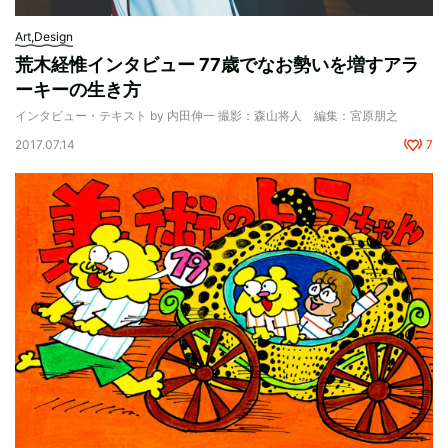
Art,Design
荒木経惟インタビュー 77歳でなお勢いを増すアラ
ーキーの生き方
インタビュー・テキスト by 内田伸一 撮影：森山将人 編集：宮原朋之
2017.07.14
7