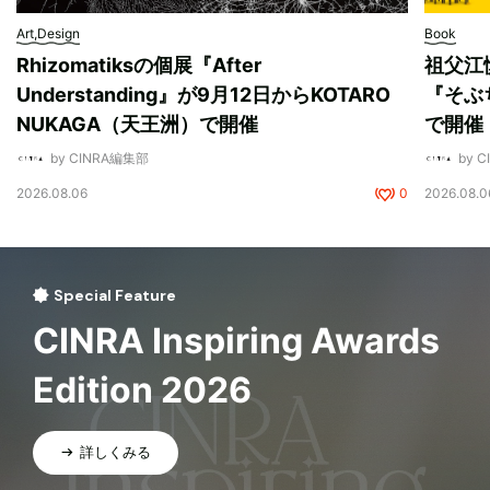
Art,Design
Book
Rhizomatiksの個展『After
祖父江
Understanding』が9月12日からKOTARO
『そぶ
NUKAGA（天王洲）で開催
で開催
by CINRA編集部
by 
2026.08.06
0
2026.08.0
Special Feature
CINRA Inspiring Awards
Edition 2026
詳しくみる