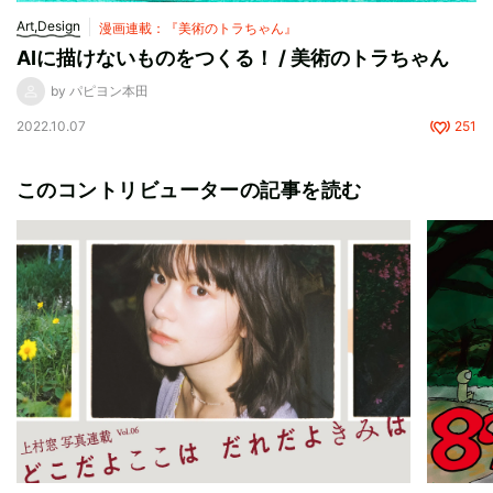
Art,Design
漫画連載：『美術のトラちゃん』
AIに描けないものをつくる！ / 美術のトラちゃん
by パピヨン本田
2022.10.07
251
このコントリビューターの記事を読む