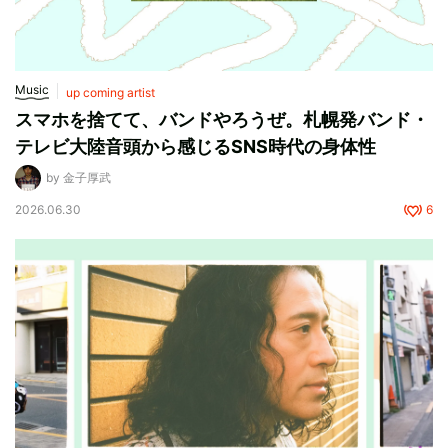
Music
up coming artist
スマホを捨てて、バンドやろうぜ。札幌発バンド・
テレビ大陸音頭から感じるSNS時代の身体性
by 金子厚武
2026.06.30
6