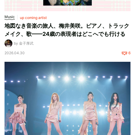
Music
up coming artist
地図なき音楽の旅人、梅井美咲。ピアノ、トラック
メイク、歌——24歳の表現者はどこへでも行ける
by 金子厚武
2026.04.30
6