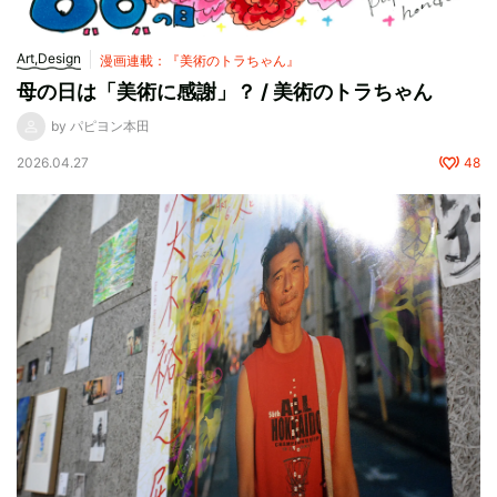
Art,Design
漫画連載：『美術のトラちゃん』
母の日は「美術に感謝」？ / 美術のトラちゃん
by パピヨン本田
2026.04.27
48