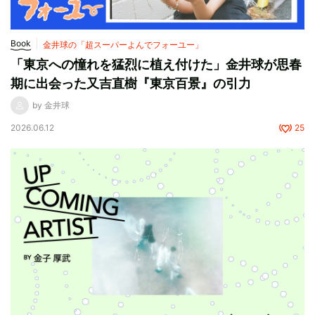
Book
金井球の「超スーパーよんでフォーユー」
「東京への憧れを猛烈に植え付けた」金井球が思春
期に出会った又吉直樹『東京百景』の引力
by 金井球
2026.06.12
25