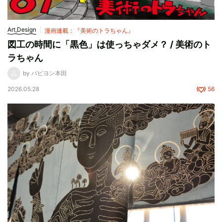
Art,Design
漫画連載：『美術のトラちゃん』
図工の時間に「黒色」は使っちゃダメ？ / 美術のト
ラちゃん
by パピヨン本田
2026.05.28
56