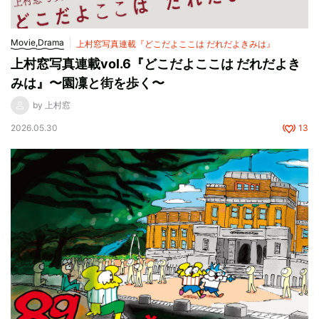
Movie,Drama
上村窓写真連載『どこだよここは だれだよきみは』
上村窓写真連載vol.6『どこだよここは だれだよき
みは』〜園凜と街を歩く〜
by 上村窓
2026.05.30
13