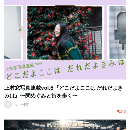
上村窓写真連載vol.5『どこだよここは だれだよき
みは』〜関めぐみと街を歩く〜
by
上村窓
6