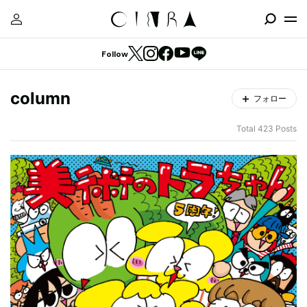
Follow
column
フォロー
Total 423 Posts