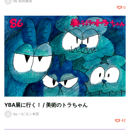
by
黒田隆憲
0
YBA展に行く！ / 美術のトラちゃん
by
パピヨン本田
42