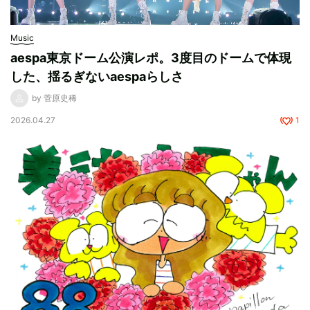
Music
aespa東京ドーム公演レポ。3度目のドームで体現
した、揺るぎないaespaらしさ
by 菅原史稀
2026.04.27
1