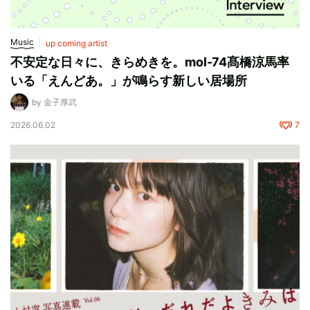
Music
up coming artist
不安定な日々に、きらめきを。mol-74髙橋涼馬率
いる「えんどあ。」が鳴らす新しい居場所
by 金子厚武
2026.06.02
7