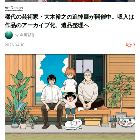
Art,Design
稀代の芸術家・大木裕之の追悼展が開催中。収入は
作品のアーカイブ化、遺品整理へ
by 今川彩香
2026.04.10
3