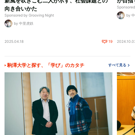
新風を吹きこむ二人が示す、社会課題との
が目指
Sponsored
向き合いかた
Sponsored by Grooving Night
by 
by 中里虎鉄
2025.04.18
19
2024.10.0
駒澤大学と探す、「学び」のカタチ
すべて見る