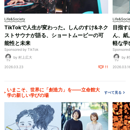
Life&Society
Life&Soci
TikTokで人生が変わった。しんのすけ&ネク
目指す
ストサウナが語る、ショートムービーの可
ん、紙
能性と未来
軽な学
Sponsored by TikTok
Sponsored
by 村上広大
by 
2026.03.23
11
2026.03.1
いまこそ、世界に「創造力」を——立命館大
すべて見る
学の新しい学びの場