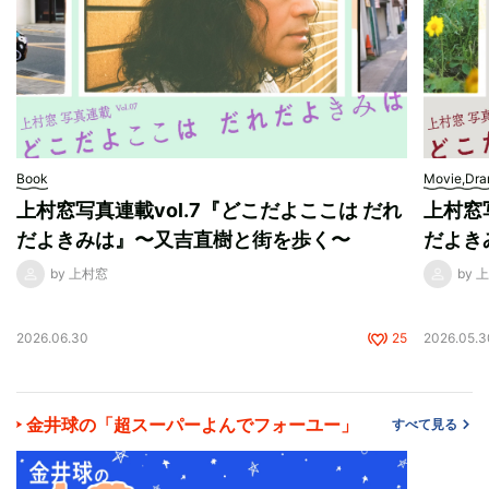
Book
Movie,Dr
上村窓写真連載vol.7『どこだよここは だれ
上村窓
だよきみは』〜又吉直樹と街を歩く〜
だよき
by 上村窓
by 
2026.06.30
25
2026.05.3
金井球の「超スーパーよんでフォーユー」
すべて見る