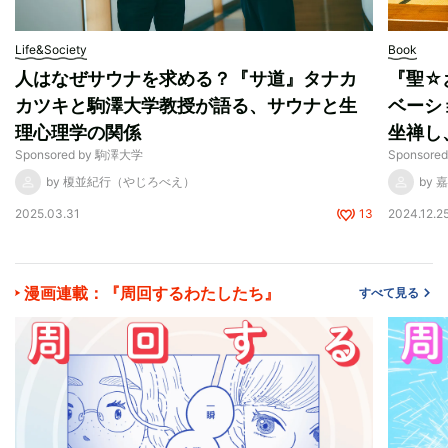
Life&Society
Book
人はなぜサウナを求める？『サ道』タナカ
『聖☆
カツキと駒澤大学教授が語る、サウナと生
ベーシ
理心理学の関係
坐禅し
Sponsored by 駒澤大学
Sponsor
by 榎並紀行（やじろべえ）
by 
2025.03.31
13
2024.12.2
漫画連載：『周回するわたしたち』
すべて見る