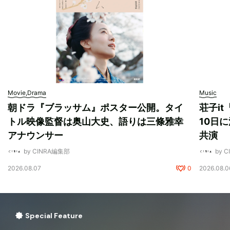
Movie,Drama
Music
朝ドラ『ブラッサム』ポスター公開。タイ
荘子i
トル映像監督は奥山大史、語りは三條雅幸
10日に
アナウンサー
共演
by CINRA編集部
by 
2026.08.07
0
2026.08.0
Special Feature