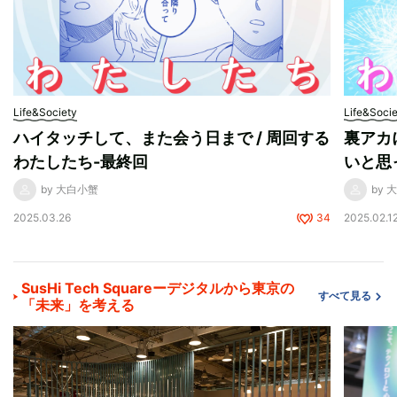
Life&Society
Life&Soci
ハイタッチして、また会う日まで / 周回する
裏アカ
わたしたち-最終回
いと思
by 大白小蟹
by 
2025.03.26
34
2025.02.1
SusHi Tech Squareーデジタルから東京の
すべて見る
「未来」を考える