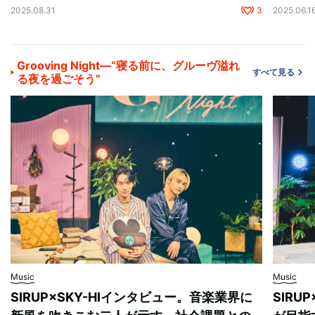
2025.08.31
3
2025.06.1
Grooving Night―“寝る前に、グルーヴ溢れ
すべて見る
る夜を過ごそう”
Music
Music
SIRUP×SKY-HIインタビュー。音楽業界に
SIRU