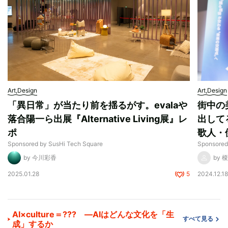
Art,Design
Art,Design
「異日常」が当たり前を揺るがす。evalaや
街中の
落合陽一ら出展『Alternative Living展』レ
出して
ポ
歌人・
Sponsored by SusHi Tech Square
Sponsored
by 今川彩香
by
2025.01.28
5
2024.12.1
AI×culture＝??? ―AIはどんな文化を「生
すべて見る
成」するか