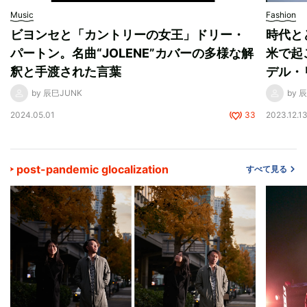
Music
Fashion
ビヨンセと「カントリーの女王」ドリー・
時代と
パートン。名曲“JOLENE”カバーの多様な解
米で起
釈と手渡された言葉
デル・
by 辰巳JUNK
by 
2024.05.01
33
2023.12.1
post-pandemic glocalization
すべて見る