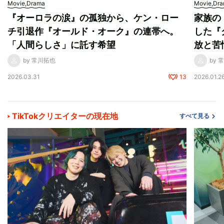
Movie,Drama
Movie,Dr
『オーロラの涙』の孤独から、ケン・ロー
家族の
チ引退作『オールド・オーク』の連帯へ。
した『
「人間らしさ」に託す希望
放と苦
by 常川拓也
by 
2026.03.31
13
2026.01.2
TikTokクリエイターの現在地
すべて見る