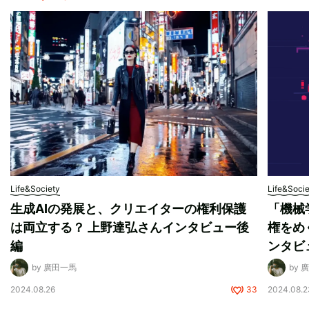
Life&Society
Life&Soci
生成AIの発展と、クリエイターの権利保護
「機械
は両立する？ 上野達弘さんインタビュー後
権をめ
編
ンタビ
by 廣田一馬
by 
2024.08.26
33
2024.08.2