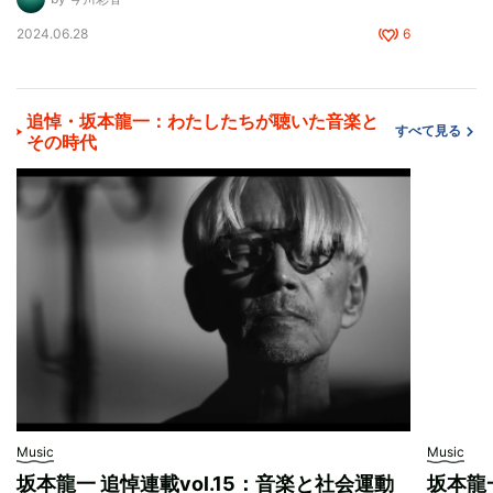
2024.06.28
6
追悼・坂本龍一：わたしたちが聴いた音楽と
すべて見る
その時代
Music
Music
坂本龍一 追悼連載vol.15：音楽と社会運動
坂本龍