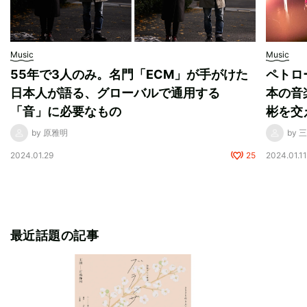
Music
Music
55年で3人のみ。名門「ECM」が手がけた
ペトロ
日本人が語る、グローバルで通用する
本の音
「音」に必要なもの
彬を交
by 原雅明
by 
2024.01.29
25
2024.01.1
最近話題の記事