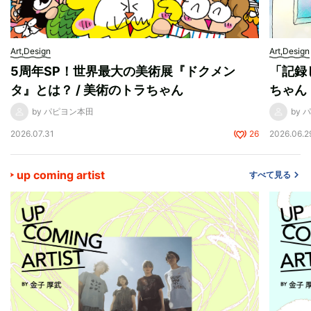
Art,Design
Art,Design
5周年SP！世界最大の美術展『ドクメン
「記録
タ』とは？ / 美術のトラちゃん
ちゃん
by パピヨン本田
by
2026.07.31
26
2026.06.2
up coming artist
すべて見る