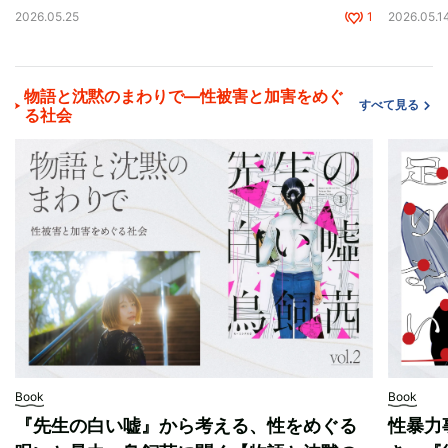
2026.05.25
1
2026.05.1
物語と沈黙のまわりで—性被害と加害をめぐ
すべて見る
る社会
Book
Book
『先生の白い嘘』から考える、性をめぐる
性暴力