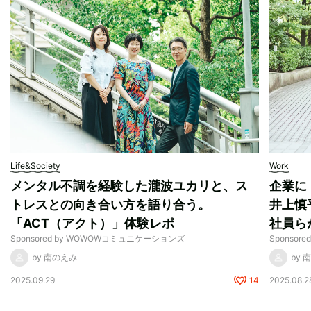
Life&Society
Work
メンタル不調を経験した瀧波ユカリと、ス
企業に
トレスとの向き合い方を語り合う。
井上慎
「ACT（アクト）」体験レポ
社員ら
Sponsored by WOWOWコミュニケーションズ
Sponso
by 南のえみ
by 
2025.09.29
14
2025.08.2