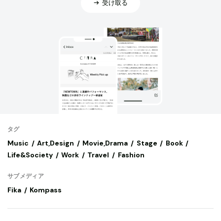
受け取る
タグ
Music
Art,Design
Movie,Drama
Stage
Book
Life&Society
Work
Travel
Fashion
サブメディア
Fika
Kompass