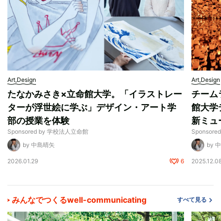
Art,Design
Art,Design
たなかみさき×立命館大学。「イラストレー
チーム
ターが浮世絵に学ぶ」デザイン・アート学
館大学
部の授業を体験
新ミュ
Sponsored by 学校法人立命館
Sponsor
by 中島晴矢
by 
2026.01.29
6
2025.12.0
みんなでつくるwell-communicating
すべて見る