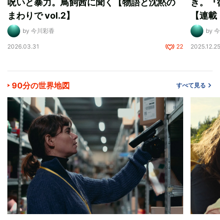
呪いと暴力。鳥飼茜に聞く【物語と沈黙の
き。『
まわりで vol.2】
【連載
by 今川彩香
by 
2026.03.31
22
2025.12.2
90分の世界地図
すべて見る