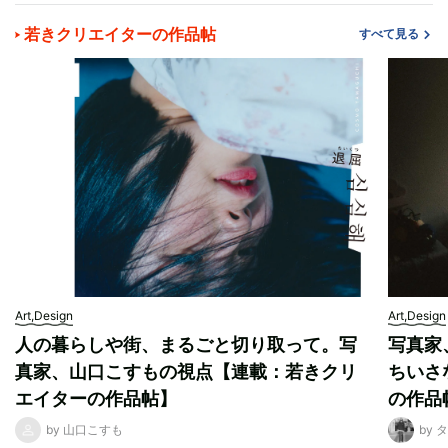
若きクリエイターの作品帖
すべて見る
Art,Design
Art,Design
人の暮らしや街、まるごと切り取って。写
写真家
真家、山口こすもの視点【連載：若きクリ
ちいさ
エイターの作品帖】
の作品
by 山口こすも
by