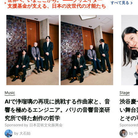
すべて見る
支援基金が支える、日本の次世代の才能たち
Music
Stage
AIで浄瑠璃の再現に挑戦する作曲家と、音
渋谷慶
響を極めるエンジニア。パリの音響音楽研
い舞台
究所で得た創作の哲学
とその
Sponsored by 日本芸術文化振興会
Sponso
by 大石始
by 