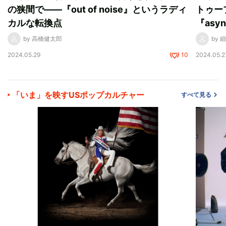
の狭間で——『out of noise』というラディ
トゥー
カルな転換点
『asy
by 高橋健太郎
by 
2024.05.29
10
2024.05.2
「いま」を映すUSポップカルチャー
すべて見る