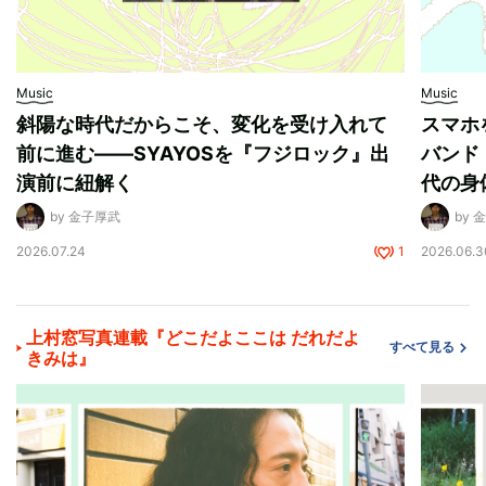
Music
Music
斜陽な時代だからこそ、変化を受け入れて
スマホ
前に進む——SYAYOSを『フジロック』出
バンド
演前に紐解く
代の身
by 金子厚武
by 
2026.07.24
1
2026.06.3
上村窓写真連載『どこだよここは だれだよ
すべて見る
きみは』