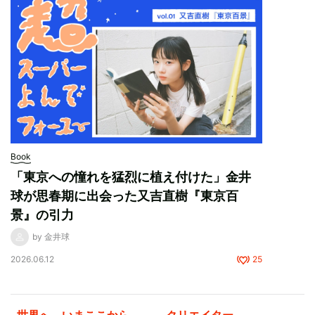
Book
「東京への憧れを猛烈に植え付けた」金井
球が思春期に出会った又吉直樹『東京百
景』の引力
by 金井球
2026.06.12
25
世界へ、いまここから。 ——クリエイター