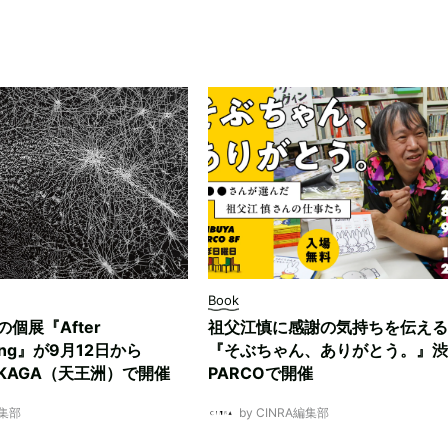
Book
ksの個展『After
祖父江慎に感謝の気持ちを伝える
ding』が9月12日から
『そぶちゃん、ありがとう。』渋
NUKAGA（天王洲）で開催
PARCOで開催
編集部
by CINRA編集部