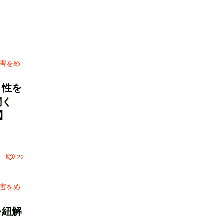
害をめ
、性を
聞く
2】
22
害をめ
を紐解