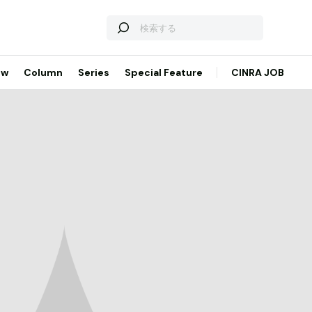
ew
Column
Series
Special Feature
CINRA JOB