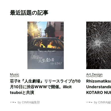
最近話題の記事
Music
Art,Design
荘子it『人生劇場』リリースライブが10
Rhizomati
月10日に渋谷WWWで開催。illicit
Understan
tsuboiと共演
KOTARO 
by CINRA編集部
by CINRA