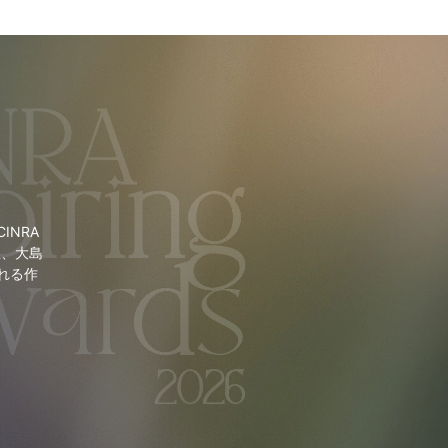
NRA
里、大島
れる作