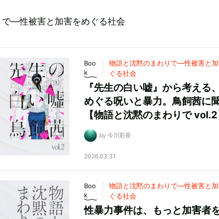
りで—性被害と加害をめぐる社会
物語と沈黙のまわりで—性被害と加
Boo
k
ぐる社会
『先生の白い嘘』から考える
めぐる呪いと暴力。鳥飼茜に
【物語と沈黙のまわりで vol.
by 今川彩香
2026.03.31
物語と沈黙のまわりで—性被害と加
Boo
k
ぐる社会
性暴力事件は、もっと加害者