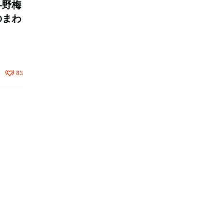
冬野梅
のまわ
83