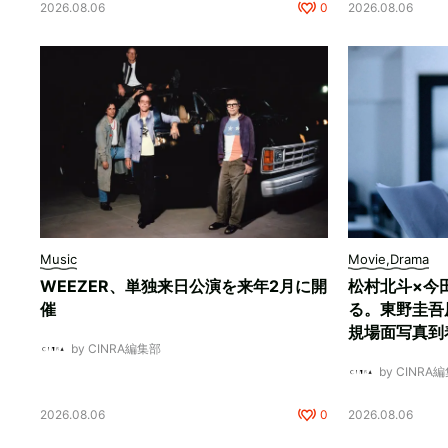
2026.08.06
0
2026.08.06
Music
Movie,Drama
WEEZER、単独来日公演を来年2月に開
松村北斗×今
催
る。東野圭吾
規場面写真到
by CINRA編集部
by CINRA
2026.08.06
0
2026.08.06