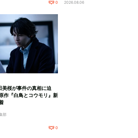
0
2026.08.06
田美桜が事件の真相に迫
原作『白鳥とコウモリ』新
着
編集部
0