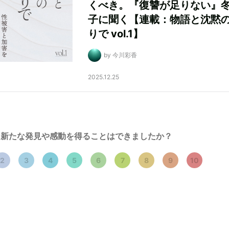
くべき。『復讐が足りない』
子に聞く【連載：物語と沈黙
りで vol.1】
by 今川彩香
2025.12.25
新たな発見や感動を得ることはできましたか？
2
3
4
5
6
7
8
9
10