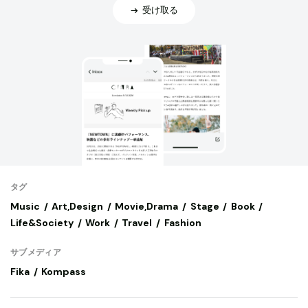
受け取る
タグ
Music
Art,Design
Movie,Drama
Stage
Book
Life&Society
Work
Travel
Fashion
サブメディア
Fika
Kompass