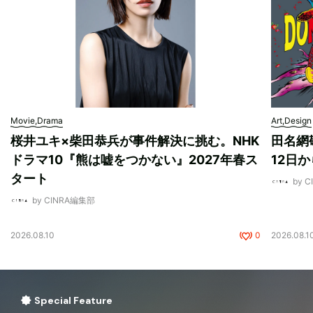
Movie,Drama
Art,Design
桜井ユキ×柴田恭兵が事件解決に挑む。NHK
田名網敬
ドラマ10『熊は嘘をつかない』2027年春ス
12日
タート
by 
by CINRA編集部
2026.08.10
0
2026.08.1
Special Feature