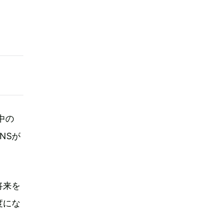
中の
NSが
将来を
度にな