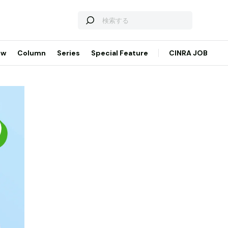
ew
Column
Series
Special Feature
CINRA JOB