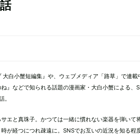
3話
ブ 大白小蟹短編集』や、ウェブメディア「路草」で連載
ね』などで知られる話題の漫画家・大白小蟹による、S
話。
るサエと真珠子。かつては一緒に慣れない楽器を弾いて
時が経つにつれ疎遠に。SNSでお互いの近況を知る程