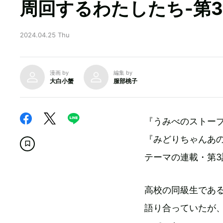
周回するわたしたち-第
2024.04.25 Thu
漫画 by
編集 by
大白小蟹
服部桃子
『うみべのストー
『みどりちゃんあの
テーマの連載・第3
高校の同級生であ
語り合っていたが、