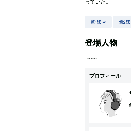
っていた。
第1話
第2話
登場人物
プロフィール