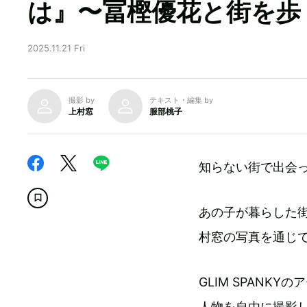
は』〜冨樫優花と街を歩
2025.11.21 Fri
撮影 by
テキスト・編集 by
上村窓
服部桃子
知らない街で出会
あの子が暮らした街
村窓の写真を通じ
GLIM SPAN
人物を自由に撮影