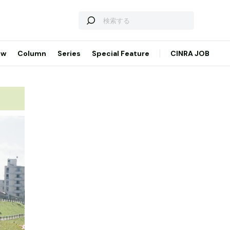
ew
Column
Series
Special Feature
CINRA JOB