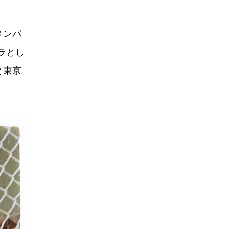
メンバ
ラとし
と東京