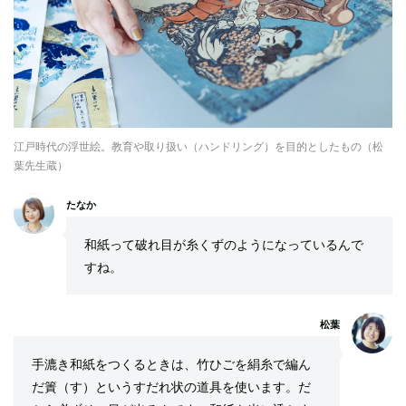
江戸時代の浮世絵。教育や取り扱い（ハンドリング）を目的としたもの（松
葉先生蔵）
たなか
和紙って破れ目が糸くずのようになっているんで
すね。
松葉
手漉き和紙をつくるときは、竹ひごを絹糸で編ん
だ簀（す）というすだれ状の道具を使います。だ