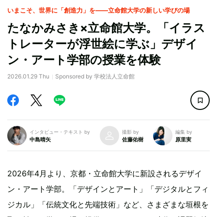
いまこそ、世界に「創造力」を——立命館大学の新しい学びの場
たなかみさき×立命館大学。「イラス
トレーターが浮世絵に学ぶ」デザイ
ン・アート学部の授業を体験
2026.01.29 Thu
Sponsored by 学校法人立命館
インタビュー・テキスト by
撮影 by
編集 by
中島晴矢
佐藤佑樹
原里実
2026年4月より、京都・立命館大学に新設されるデザイ
ン・アート学部。「デザインとアート」「デジタルとフィ
ジカル」「伝統文化と先端技術」など、さまざまな垣根を