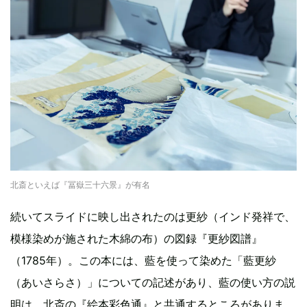
北斎といえば『冨嶽三十六景』が有名
続いてスライドに映し出されたのは更紗（インド発祥で、
模様染めが施された木綿の布）の図録『更紗図譜』
（1785年）。この本には、藍を使って染めた「藍更紗
（あいさらさ）」についての記述があり、藍の使い方の説
明は、北斎の『絵本彩色通』と共通するところがありま