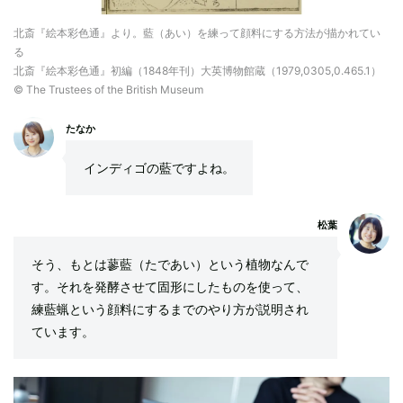
北斎『絵本彩色通』より。藍（あい）を練って顔料にする方法が描かれてい
る
北斎『絵本彩色通』初編（1848年刊）大英博物館蔵（1979,0305,0.465.1）
© The Trustees of the British Museum
たなか
インディゴの藍ですよね。
松葉
そう、もとは蓼藍（たであい）という植物なんで
す。それを発酵させて固形にしたものを使って、
練藍蝋という顔料にするまでのやり方が説明され
ています。