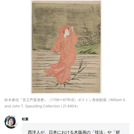
鈴木春信『見立芦葉達磨』（1766〜67年頃）ボストン美術館蔵（William S.
and John T. Spaulding Collection / 21.4604）
松葉
西洋人が、日本における木版画の「技法」や「材