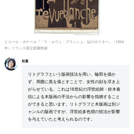
ピエール・ボナール『「ラ・ルヴュ・ブランシュ」誌のポスター』（1894
年）フランス国立図書館蔵
松葉
リトグラフという版画技法を用い、輪郭を描か
ず、周囲に黒を落とすことで、女性の顔を浮き上
がらせている。これは18世紀の浮世絵師・鈴木春
信による木版画の手法からの影響を指摘すること
ができると思います。リトグラフと木版画は別ジ
ャンルの版画ですが、浮世絵多色摺の技法が影響
を与えていたと考えられるのです。