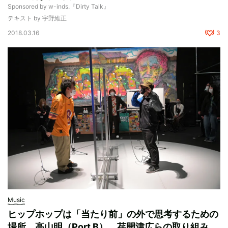
Sponsored by w-inds.『Dirty Talk』
テキスト by 宇野維正
2018.03.16
3
Music
ヒップホップは「当たり前」の外で思考するための
場所。高山明（Port B）、荏開津広らの取り組み