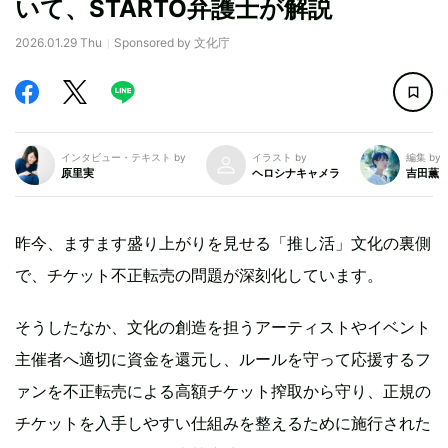
いて、STARTO弁護士が解説
2026.01.29 Thu
Sponsored by 文化庁
インタビュー・テキスト by
イラスト by
編集 by
原里実
ヘロシナキャメラ
吉田薫
昨今、ますます盛り上がりを見せる「推し活」文化の裏側
で、チケット不正転売の問題が深刻化しています。
そうしたなか、文化の創造を担うアーティストやイベント
主催者へ適切に資金を還元し、ルールを守って応援するフ
ァンを不正転売による高額チケット搾取から守り、正規の
チケットを入手しやすい仕組みを整えるために施行された