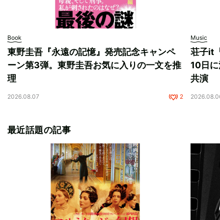
Book
Music
東野圭吾『永遠の記憶』発売記念キャンペ
荘子i
ーン第3弾。東野圭吾お気に入りの一文を推
10日に
理
共演
2026.08.07
2
2026.08.0
最近話題の記事