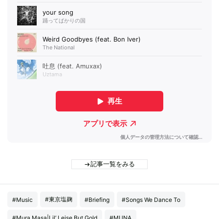
記事一覧をみる
#東京塩麹
#Music
#Briefing
#Songs We Dance To
#Mura Masa|Lil’ Leise But Gold
#MUNA