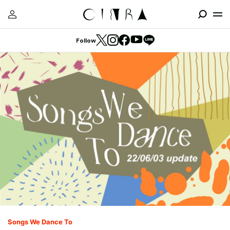
Follow
Songs We Dance To