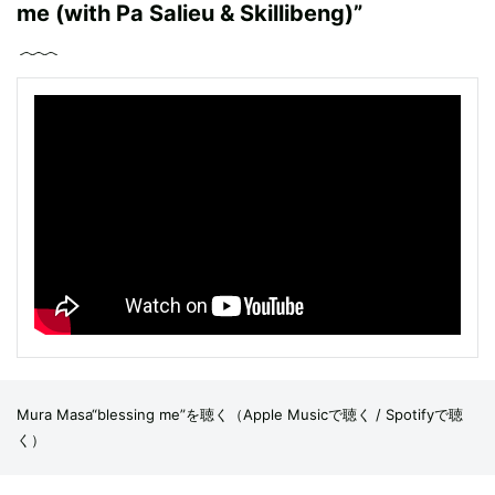
me (with Pa Salieu & Skillibeng)”
Mura Masa“blessing me”を聴く（
Apple Musicで聴く
/
Spotifyで聴
く
）