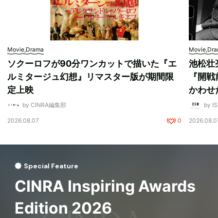
Movie,Drama
Movie,Dr
ソクーロフが90分ワンカットで描いた『エ
池松壮
ルミタージュ幻想』リマスター版が期間限
『開戦
定上映
かわせ
by CINRA編集部
by I
2026.08.07
0
2026.08.0
Special Feature
CINRA Inspiring Awards
Edition 2026