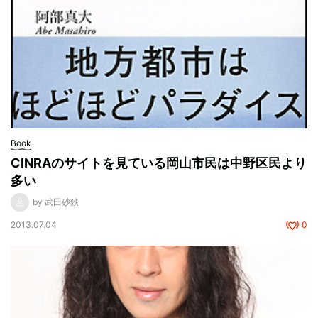
Book
CINRAのサイトを見ている岡山市民は中野区民より
多い
by 武田砂鉄
2013.07.04
0