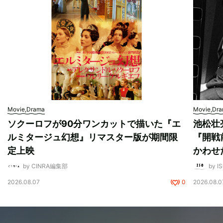
Movie,Drama
Movie,Dr
ソクーロフが90分ワンカットで描いた『エ
池松壮
ルミタージュ幻想』リマスター版が期間限
『開戦
定上映
かわせ
by CINRA編集部
by I
2026.08.07
0
2026.08.0