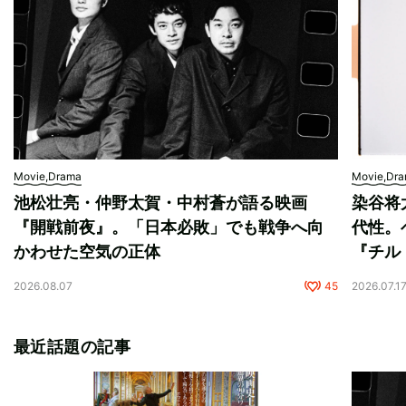
Movie,Drama
Movie,Dr
池松壮亮・仲野太賀・中村蒼が語る映画
染谷将
『開戦前夜』。「日本必敗」でも戦争へ向
代性。
かわせた空気の正体
『チル
2026.08.07
45
2026.07.1
最近話題の記事