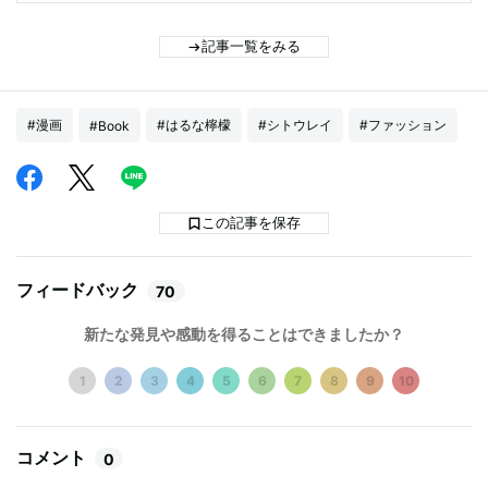
記事一覧をみる
#漫画
#はるな檸檬
#シトウレイ
#ファッション
#Book
この記事を保存
フィードバック
70
新たな発見や感動を得ることはできましたか？
1
2
3
4
5
6
7
8
9
10
コメント
0