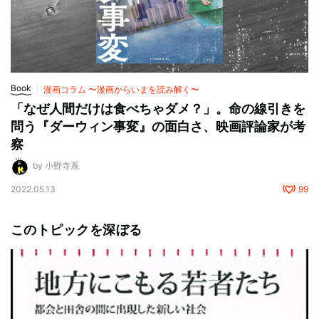
Book
漫画コラム 〜漫画からいまを読み解く〜
「なぜ人間だけは食べちゃダメ？」。命の線引きを
問う『ダーウィン事変』の面白さ、映画評論家が考
察
by 小野寺系
2022.05.13
99
このトピックを深ぼる