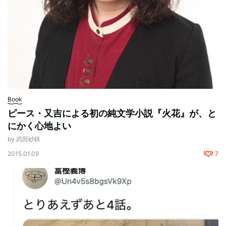
Book
ピース・又吉による初の純文学小説『火花』が、と
にかく心地よい
by 武田砂鉄
2015.01.09
7