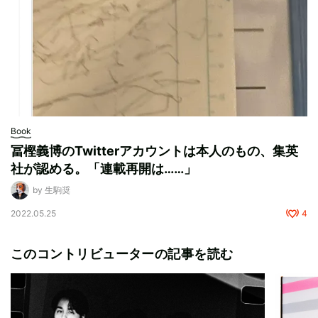
Book
冨樫義博のTwitterアカウントは本人のもの、集英
社が認める。「連載再開は……」
by 生駒奨
2022.05.25
4
このコントリビューターの記事を読む