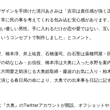
デザインを手掛けた清川あさみは「吉宗は責任感が強く
、常に民の事を考えてくれる包み込む安心感があります
強い優しい男性。手に入れるだけが恋や愛ではない、互
というコンセプトで制作しました」とコメント。
聖、橋本淳、井上祐貴、石橋蓮司。白石聖は薬種問屋・
野の幼なじみ・お信役、橋本淳は大奥に入った水野を案
は片岡愛之助演じる大奥総取締・藤波のお気に入り・柏
貴演じる春日局の命により、大奥での出来事を日記に記
に『大奥』のTwitterアカウントが開設。オフショット