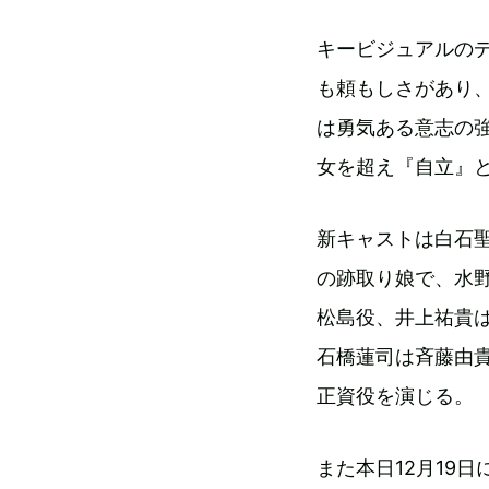
キービジュアルの
も頼もしさがあり
は勇気ある意志の
女を超え『自立』
新キャストは白石
の跡取り娘で、水
松島役、井上祐貴
石橋蓮司は斉藤由
正資役を演じる。
また本日12月19日