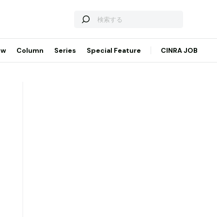
ew
Column
Series
Special Feature
CINRA JOB