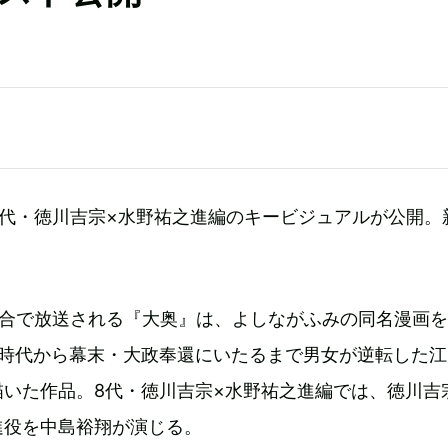
8代・徳川吉宗×水野祐之進編のキービジュアルが公開。
。
K総合で放送される『大奥』は、よしながふみの同名漫画
の時代から幕末・大政奉還にいたるまで男女が逆転した江
描いた作品。8代・徳川吉宗×水野祐之進編では、徳川吉
進役を中島裕翔が演じる。