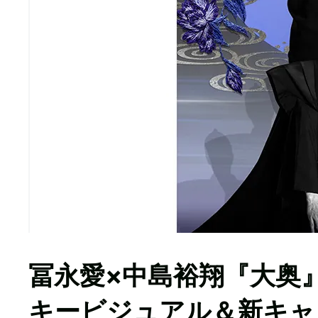
冨永愛×中島裕翔『大奥
キービジュアル＆新キャ