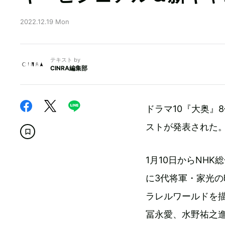
2022.12.19 Mon
テキスト by
CINRA編集部
ドラマ10『大奥』
ストが発表された
1月10日からNH
に3代将軍・家光
ラレルワールドを
冨永愛、水野祐之