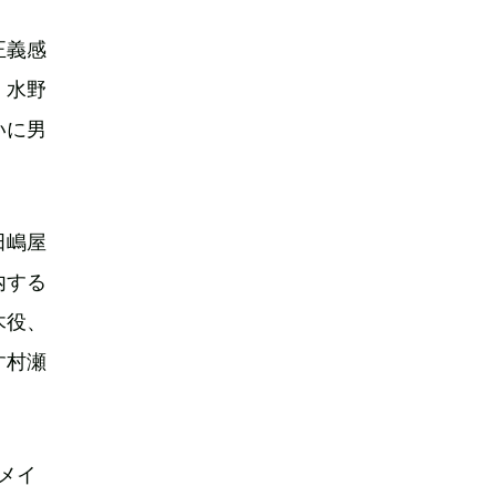
正義感
。水野
いに男
田嶋屋
内する
木役、
す村瀬
やメイ