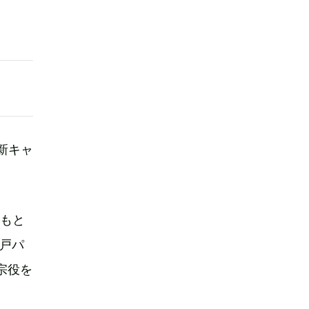
新キャ
をもと
戸パ
宗役を