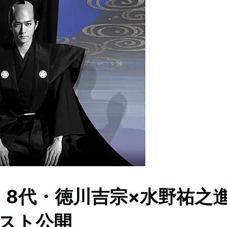
』8代・徳川吉宗×水野祐之
スト公開