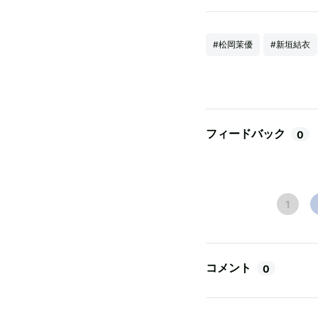
#松岡茉優
#新垣結衣
フィードバック
0
1
コメント
0