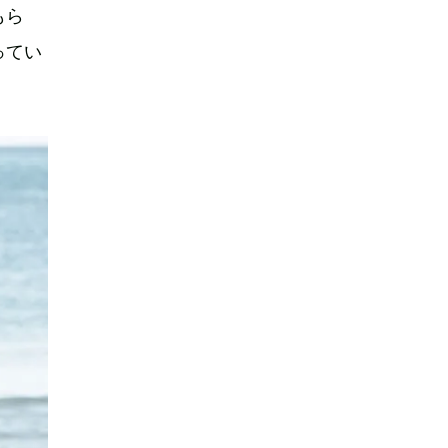
もら
ってい