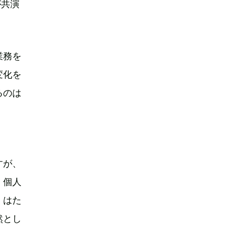
が共演
業務を
変化を
るのは
すが、
、個人
、はた
然とし