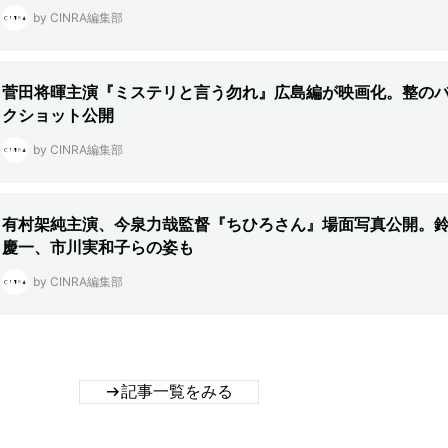
by CINRA編集部
菅田将暉主演『ミステリと言う勿れ』広島編が映画化。整の
クショット公開
by CINRA編集部
有村架純主演、今泉力哉監督『ちひろさん』場面写真公開。
慶一、市川実和子らの姿も
by CINRA編集部
記事一覧をみる