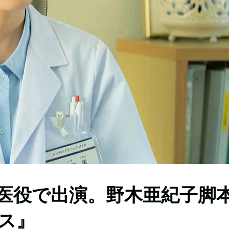
医役で出演。野木亜紀子脚
ス』