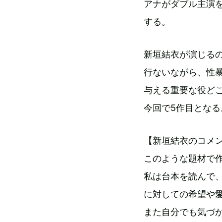
アナがダブル主演を
する。
新垣結衣が演じる
行ないながら、性
与える重要な役ど
今回で5作目となる
【新垣結衣のコメ
このような題材で
私は台本を読んで
に対しての希望や
また自分でも気づ