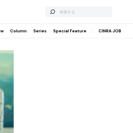
ew
Column
Series
Special Feature
CINRA JOB