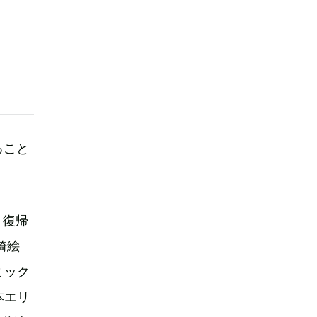
ること
、復帰
綺絵
ミック
本エリ