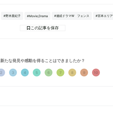
#野木亜紀子
#連続ドラマW フェンス
#宮本エリア
#Movie,Drama
この記事を保存
新たな発見や感動を得ることはできましたか？
2
3
4
5
6
7
8
9
10