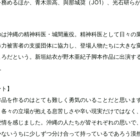
務めるほか、青木崇高、與那城奨（JO1）、光石研ら
のは沖縄の精神科医・城間薫役。精神科医として日々の
暴力被害者の支援団体に協力し、登場人物たちに大きな
ころだという。新垣結衣が野木亜紀子脚本作品に出演す
。
ント】
作品を作るのはとても難しく勇気のいることだと思いま
、各々の立場が抱える息苦しさや辛い現実だけではなく
愛情を感じました。沖縄の人たちが皆それぞれの思いで
かないうちに少しずつ分け合って持っているであろう漠