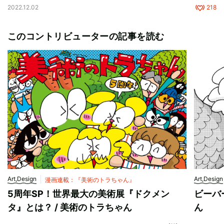
2022.12.02
218
このコントリビューターの記事を読む
Art,Design
Art,Design
漫画連載：『美術のトラちゃん』
5周年SP！世界最大の美術展『ドクメン
ビーバ
タ』とは？ / 美術のトラちゃん
ん