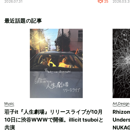
2026.07.31
25
2026.03.3
最近話題の記事
Music
Art,Design
荘子it『人生劇場』リリースライブが10月
Rhizo
10日に渋谷WWWで開催。illicit tsuboiと
Unde
共演
NUK