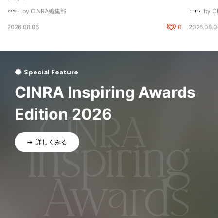
by CINRA編集部
by 
2026.08.06
0
2026.08.0
Special Feature
CINRA Inspiring Awards
Edition 2026
詳しくみる