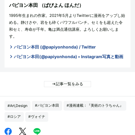
パピヨン本田
（ぱぴよん ほんだ）
1995年生まれの作家。2021年5月よりTwitterに漫画をアップし始
める。静けさや、岩をも砕くパワフルパンチ。セミをも超えた令
和セミ、寿命が千年。亀は満点通信講座。よろしくお願いしま
す。
パピヨン本田 (@papiyonhonda) / Twitter
パピヨン本田(@papiyonhonda) • Instagram写真と動画
記事一覧をみる
#パピヨン本田
#漫画連載：『美術のトラちゃん』
#Art,Design
#ロシア
#ヴォイナ