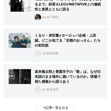
るまで。砂原＆LEOがMETAFIVEとの連続
性と差異とともに語る
by 金子厚武
くるり・岸田繁×ヨーロッパ企画・上田
誠。どこか似てる「京都のおっさん」たち
の初対談
by 稲垣貴俊
坂本慎太郎と青葉市子の「歌」は、なぜ日
本語のまま海外に届いているのか。現場で
得た感覚から語りあう
by 松永良平
記事一覧をみる