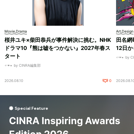
Movie,Drama
Art,Design
桜井ユキ×柴田恭兵が事件解決に挑む。NHK
田名網敬
ドラマ10『熊は嘘をつかない』2027年春ス
12日
タート
by 
by CINRA編集部
2026.08.10
0
2026.08.1
Special Feature
CINRA Inspiring Awards