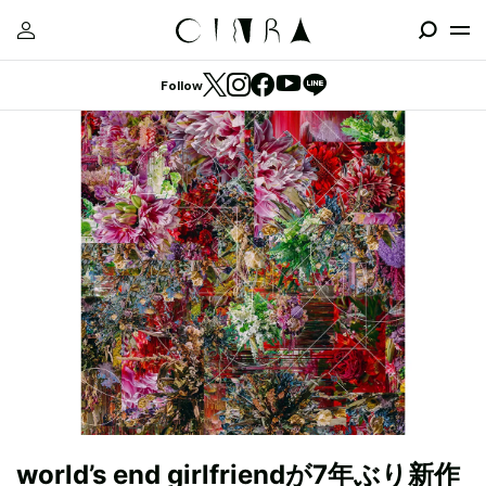
Follow
world’s end girlfriendが7年ぶり新作