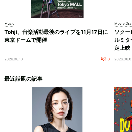
Music
Movie,Dr
Tohji、音楽活動最後のライブを11月17日に
ソクー
東京ドームで開催
ルミタ
定上映
2026.08.10
0
2026.08.0
最近話題の記事