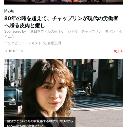
Music
80年の時を超えて、チャップリンが現代の労働者
へ贈る皮肉と癒し
Sponsored by 『新日本フィルの生オケ・シネマ チャップリン「モダン・タ
イムス」』
インタビュー・テキスト by 麦倉正樹
2016.03.08
4