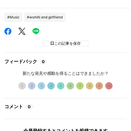
#Music
#world’s end girlfriend
この記事を保存
フィードバック
0
新たな発見や感動を得ることはできましたか？
1
2
3
4
5
6
7
8
9
10
コメント
0
会員登録するとコメントを投稿できます