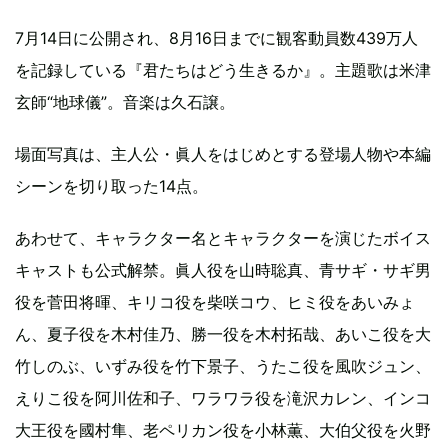
7月14日に公開され、8月16日までに観客動員数439万人
を記録している『君たちはどう生きるか』。主題歌は米津
玄師“地球儀”。音楽は久石譲。
場面写真は、主人公・眞人をはじめとする登場人物や本編
シーンを切り取った14点。
あわせて、キャラクター名とキャラクターを演じたボイス
キャストも公式解禁。眞人役を山時聡真、青サギ・サギ男
役を菅田将暉、キリコ役を柴咲コウ、ヒミ役をあいみょ
ん、夏子役を木村佳乃、勝一役を木村拓哉、あいこ役を大
竹しのぶ、いずみ役を竹下景子、うたこ役を風吹ジュン、
えりこ役を阿川佐和子、ワラワラ役を滝沢カレン、インコ
大王役を國村隼、老ペリカン役を小林薫、大伯父役を火野