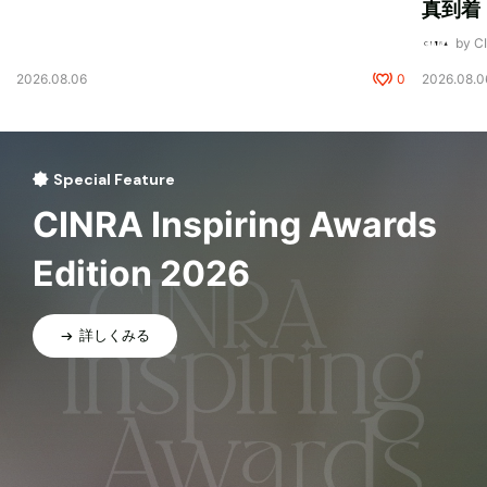
真到着
by 
2026.08.06
0
2026.08.0
Special Feature
CINRA Inspiring Awards
Edition 2026
詳しくみる