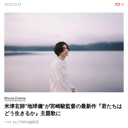
2022.12.13
3
Movie,Drama
米津玄師“地球儀”が宮崎駿監督の最新作『君たちは
どう生きるか』主題歌に
by CINRA編集部