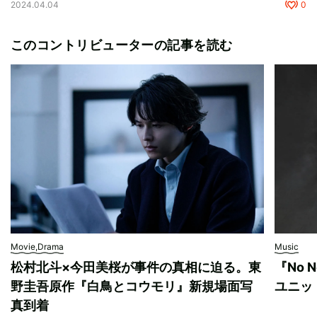
2024.04.04
0
このコントリビューターの記事を読む
Movie,Drama
Music
松村北斗×今田美桜が事件の真相に迫る。東
『No 
野圭吾原作『白鳥とコウモリ』新規場面写
ユニッ
真到着