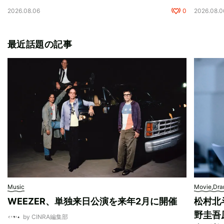
2026.08.06
0
2026.08.0
最近話題の記事
Music
Movie,Dr
WEEZER、単独来日公演を来年2月に開催
松村北
野圭吾
by CINRA編集部