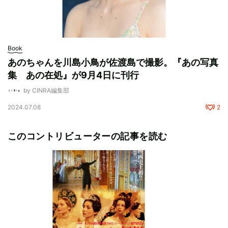
Book
あのちゃんを川島小鳥が佐渡島で撮影。『あの写真
集 あの在処』が9月4日に刊行
by CINRA編集部
2024.07.08
2
このコントリビューターの記事を読む