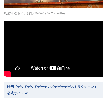
©浅野いにお／小学館／DeDeDeDe Committee
映画『デッドデッドデーモンズデデデデデストラクション』
公式サイト