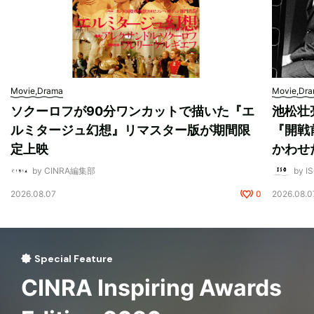
Movie,Drama
Movie,Dr
ソクーロフが90分ワンカットで描いた『エ
池松壮
ルミタージュ幻想』リマスター版が期間限
『開戦
定上映
かわせ
by CINRA編集部
by I
2026.08.07
0
2026.08.0
Special Feature
CINRA Inspiring Awards