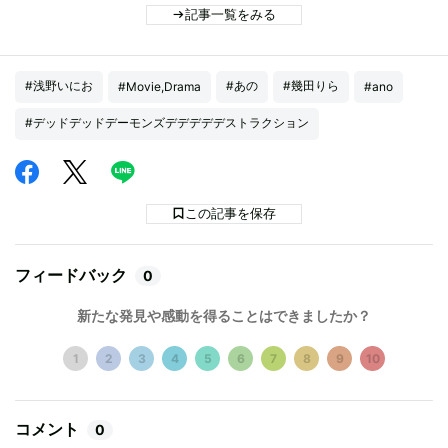
記事一覧をみる
#浅野いにお
#あの
#幾田りら
#Movie,Drama
#ano
#デッドデッドデーモンズデデデデデストラクション
この記事を保存
フィードバック
0
新たな発見や感動を得ることはできましたか？
1
2
3
4
5
6
7
8
9
10
コメント
0