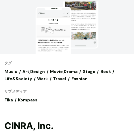
タグ
Music
Art,Design
Movie,Drama
Stage
Book
Life&Society
Work
Travel
Fashion
サブメディア
Fika
Kompass
CINRA, Inc.