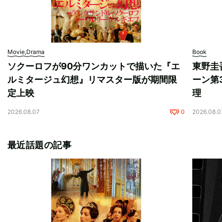
Movie,Drama
Book
ソクーロフが90分ワンカットで描いた『エ
東野圭
ルミタージュ幻想』リマスター版が期間限
ーン第
定上映
理
2026.08.07
0
2026.08.0
最近話題の記事