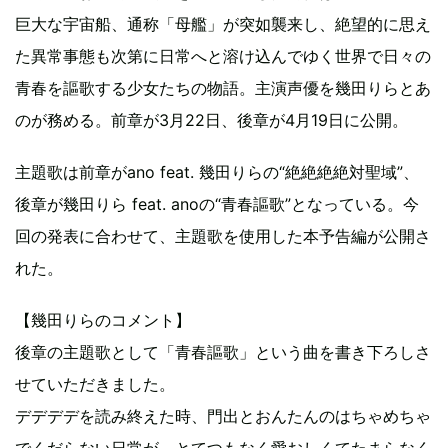
巨大な宇宙船、通称「母艦」が突如襲来し、絶望的に思え
た異常事態も次第に日常へと溶け込んでゆく世界で日々の
青春を謳歌する少女たちの物語。主演声優を幾田りらとあ
のが務める。前章が3月22日、後章が4月19日に公開。
主題歌は前章がano feat. 幾田りらの“絶絶絶絶対聖域”、
後章が幾田りら feat. anoの“青春謳歌”となっている。今
回の発表に合わせて、主題歌を使用した本予告編が公開さ
れた。
【幾田りらのコメント】
後章の主題歌として「青春謳歌」という曲を書き下ろしさ
せていただきました。
デデデデを読み終えた時、門出とおんたんのはちゃめちゃ