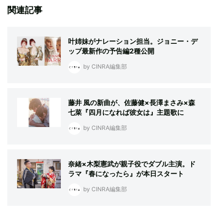
関連記事
叶姉妹がナレーション担当。ジョニー・デ
ップ最新作の予告編2種公開
by CINRA編集部
藤井 風の新曲が、佐藤健×長澤まさみ×森
七菜『四月になれば彼女は』主題歌に
by CINRA編集部
奈緒×木梨憲武が親子役でダブル主演。ド
ラマ『春になったら』が本日スタート
by CINRA編集部