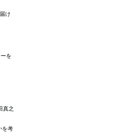
を届け
ジーを
田真之
かを考