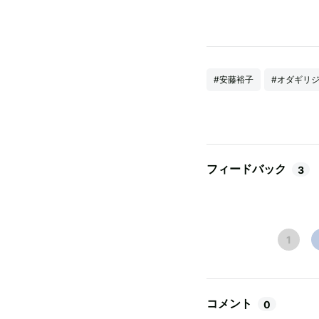
#安藤裕子
#オダギリ
フィードバック
3
1
コメント
0