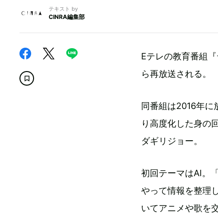
テキスト by
CINRA編集部
Eテレの教育番組『テ
ら再放送される。
同番組は2016年
り高度化した身の
ダギリジョー。
初回テーマはAI。
やって情報を整理
いてアニメや歌を