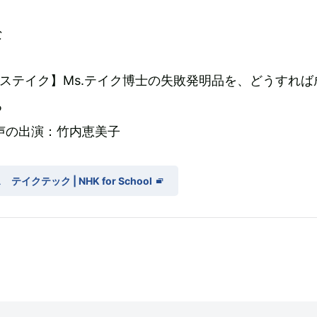
な
ミステイク】Ms.テイク博士の失敗発明品を、どうすれば
る
声の出演：竹内恵美子
クテック | NHK for School