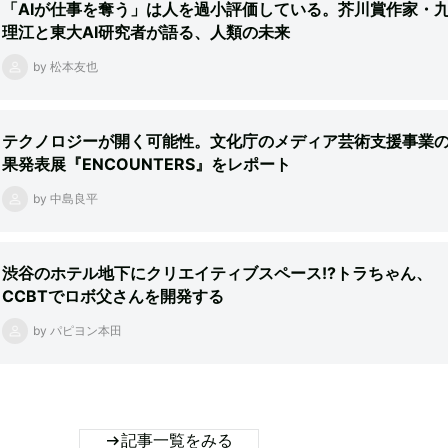
「AIが仕事を奪う」は人を過小評価している。芥川賞作家・
理江と東大AI研究者が語る、人類の未来
by 松本友也
テクノロジーが開く可能性。文化庁のメディア芸術支援事業
果発表展『ENCOUNTERS』をレポート
by 中島良平
渋谷のホテル地下にクリエイティブスペース!?トラちゃん、
CCBTでロボ父さんを開発する
by パピヨン本田
記事一覧をみる