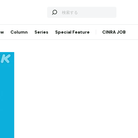
ew
Column
Series
Special Feature
CINRA JOB