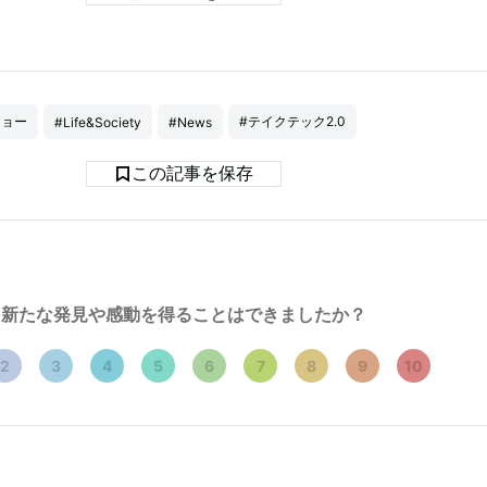
ジョー
#テイクテック2.0
#Life&Society
#News
この記事を保存
新たな発見や感動を得ることはできましたか？
2
3
4
5
6
7
8
9
10