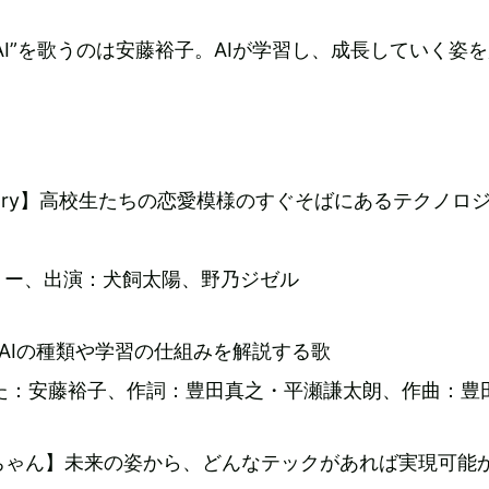
ぶAI”を歌うのは安藤裕子。AIが学習し、成長していく姿
e Story】高校生たちの恋愛模様のすぐそばにあるテクノロ
ョー、出演：犬飼太陽、野乃ジゼル
グ】AIの種類や学習の仕組みを解説する歌
うた：安藤裕子、作詞：豊田真之・平瀬謙太朗、作曲：豊
ちゃん】未来の姿から、どんなテックがあれば実現可能