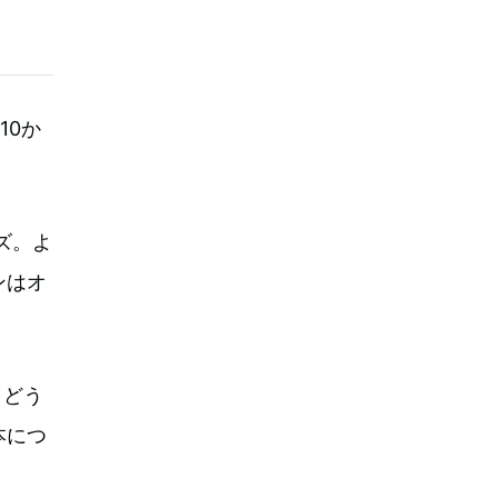
10か
ズ。よ
ンはオ
、どう
本につ