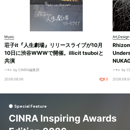
Music
Art,Design
荘子it『人生劇場』リリースライブが10月
Rhizo
10日に渋谷WWWで開催。illicit tsuboiと
Unde
共演
NUK
by CINRA編集部
by 
2026.08.06
0
2026.08.0
Special Feature
CINRA Inspiring Awards