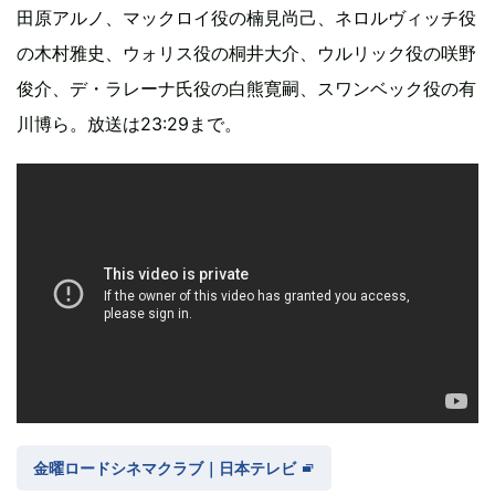
田原アルノ、マックロイ役の楠見尚己、ネロルヴィッチ役
の木村雅史、ウォリス役の桐井大介、ウルリック役の咲野
俊介、デ・ラレーナ氏役の白熊寛嗣、スワンベック役の有
川博ら。放送は23:29まで。
金曜ロードシネマクラブ｜日本テレビ