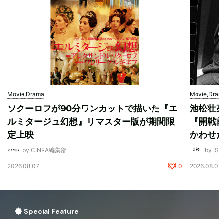
Movie,Drama
Movie,Dr
ソクーロフが90分ワンカットで描いた『エ
池松壮
ルミタージュ幻想』リマスター版が期間限
『開戦
定上映
かわせ
by CINRA編集部
by I
2026.08.07
0
2026.08.0
Special Feature