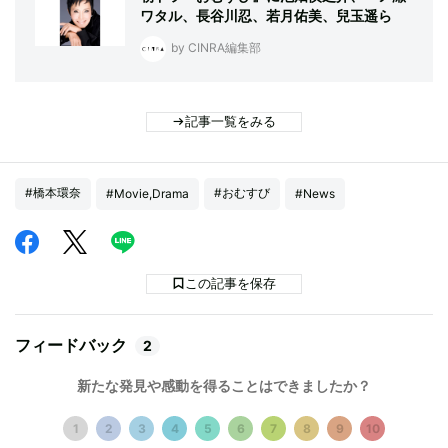
ワタル、長谷川忍、若月佑美、兒玉遥ら
by CINRA編集部
記事一覧をみる
#橋本環奈
#おむすび
#Movie,Drama
#News
この記事を保存
フィードバック
2
新たな発見や感動を得ることはできましたか？
1
2
3
4
5
6
7
8
9
10