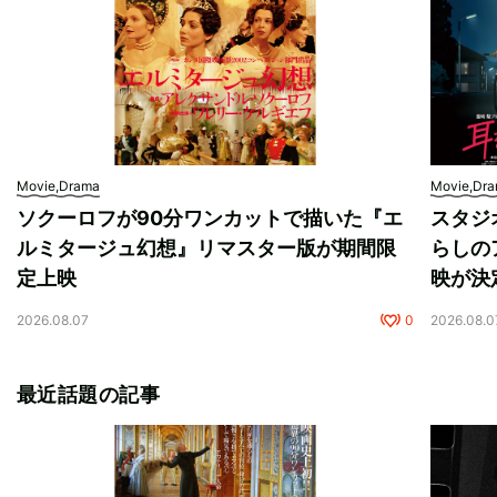
Movie,Drama
Movie,Dr
ソクーロフが90分ワンカットで描いた『エ
スタジ
ルミタージュ幻想』リマスター版が期間限
らしの
定上映
映が決
2026.08.07
0
2026.08.0
最近話題の記事