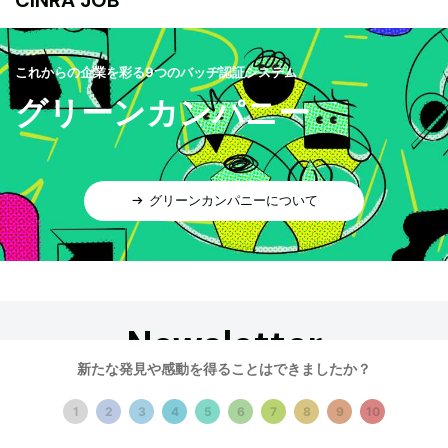
CINRA JOB
これからの企業を彩る9つのバッヂ認証システム
グリーンカンパニー
グリーンカンパニーについて
Newsletter
新たな発見や感動を得ることはできましたか？
「メールでおすすめを届けてほしい」という方に向けて、
1
2
3
4
5
6
7
8
9
10
さまざまなテーマで週3〜4回程度お届けします。