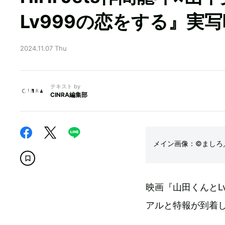
Lv999の恋をする』実
2024.11.07 Thu
テキスト by
CINRA編集部
メイン画像：©ましろ／C
映画『山田くんとL
アルと特報が到着