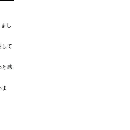
りまし
謝して
わと感
いま