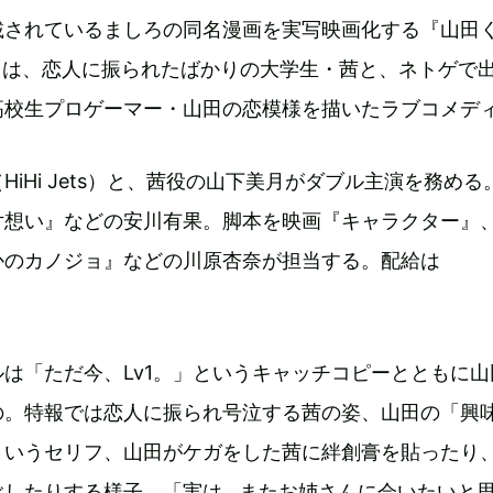
連載されているましろの同名漫画を実写映画化する『山田
る』は、恋人に振られたばかりの大学生・茜と、ネトゲで
高校生プロゲーマー・山田の恋模様を描いたラブコメデ
HiHi Jets）と、茜役の山下美月がダブル主演を務める
片想い』などの安川有果。脚本を映画『キャラクター』
かのカノジョ』などの川原杏奈が担当する。配給は
は「ただ今、Lv1。」というキャッチコピーとともに山
の。特報では恋人に振られ号泣する茜の姿、山田の「興
というセリフ、山田がケガをした茜に絆創膏を貼ったり
ぶしたりする様子、「実は…またお姉さんに会いたいと