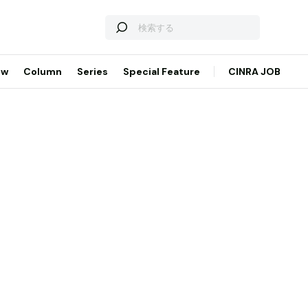
ew
Column
Series
Special Feature
CINRA JOB