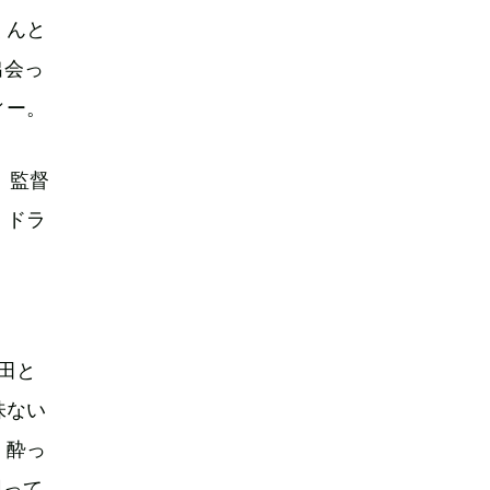
くんと
出会っ
ィー。
。監督
、ドラ
田と
味ない
、酔っ
思って