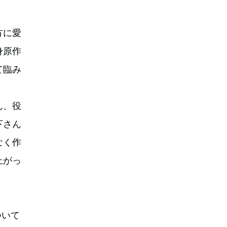
方に愛
身原作
て臨み
ん、役
下さん
なく作
上がっ
。
ついて