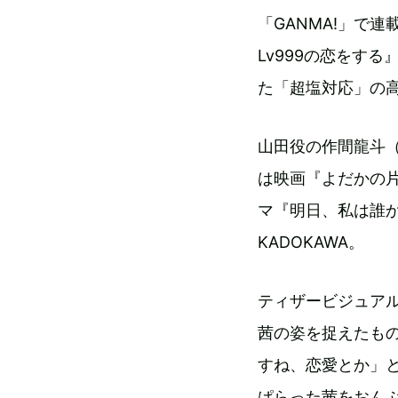
「GANMA!」で
Lv999の恋をす
た「超塩対応」の
山田役の作間龍斗（
は映画『よだかの
マ『明日、私は誰
KADOKAWA。
ティザービジュアル
茜の姿を捉えたも
すね、恋愛とか」
ぱらった茜をおん