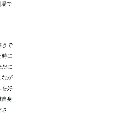
劇場で
好きで
た時に
未だに
えなが
作を好
僕自身
ださ