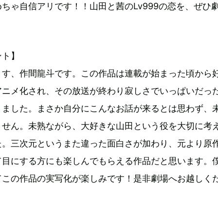
ちゃ自信アリです！！山田と茜のLv999の恋を、ぜひ
。
ント】
ます、作間龍斗です。この作品は連載が始まった頃から
アニメ化され、その放送が終わり寂しさでいっぱいだっ
きました。まさか自分にこんなお話が来るとは思わず、
ません。未熟ながら、大好きな山田という役を大切に考
た。三次元というまた違った面白さが加わり、元より原
て目にする方にも楽しんでもらえる作品だと思います。
てこの作品の実写化が楽しみです！是非劇場へお越しく