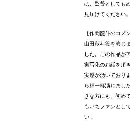
は、監督としてもめ
見届けてください
【作間龍斗のコメ
山田秋斗役を演じ
した。この作品が
実写化のお話を頂
実感が湧いており
ら精一杯演じまし
きな方にも、初め
もいちファンとし
い！