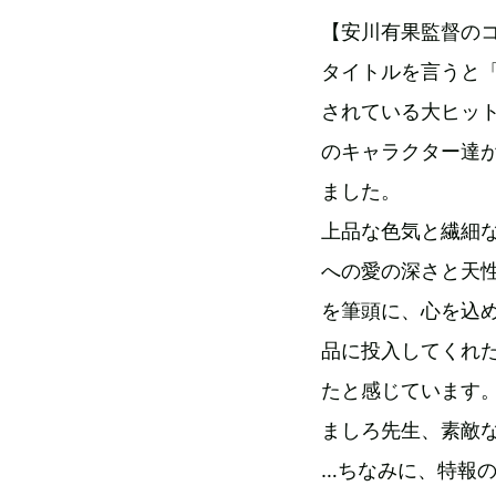
【安川有果監督の
タイトルを言うと
されている大ヒッ
のキャラクター達
ました。
上品な色気と繊細
への愛の深さと天
を筆頭に、心を込
品に投入してくれ
たと感じています
ましろ先生、素敵
…ちなみに、特報