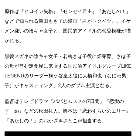
原作は『ヒロイン失格』『センセイ君主』『あたしの！』
などで知られる幸田もも子の漫画『君がトクベツ』。イケ
メン嫌いの陰キャ女子と、国民的アイドルの恋愛模様が描
かれる。
黒髪メガネの陰キャ女子・若梅さほ子役に畑芽育、さほ子
の母が営む定食屋に来店する国民的アイドルグループLiKE
LEGENDのリーダー桐ケ谷皇太役に大橋和也（なにわ男
子）がキャスティング。2人のダブル主演となる。
監督はテレビドラマ『パパとムスメの7日間』『恋愛の
すゝめ』などの松田礼人。脚本は『恋わずらいのエリー』
『あたしの！』のおかざきさとこが担当する。