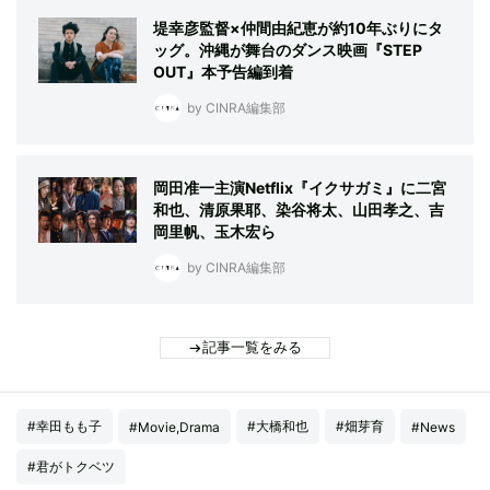
堤幸彦監督×仲間由紀恵が約10年ぶりにタ
ッグ。沖縄が舞台のダンス映画『STEP
OUT』本予告編到着
by CINRA編集部
岡田准一主演Netflix『イクサガミ』に二宮
和也、清原果耶、染谷将太、山田孝之、吉
岡里帆、玉木宏ら
by CINRA編集部
記事一覧をみる
#幸田もも子
#大橋和也
#畑芽育
#Movie,Drama
#News
#君がトクベツ