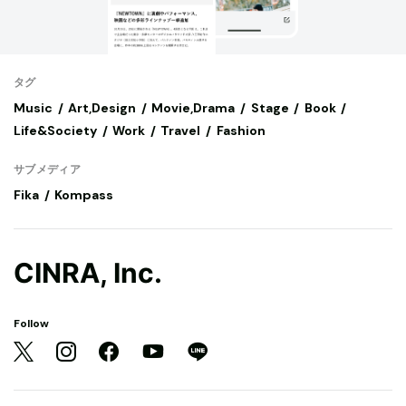
タグ
Music
Art,Design
Movie,Drama
Stage
Book
Life&Society
Work
Travel
Fashion
サブメディア
Fika
Kompass
CINRA, Inc.
Follow