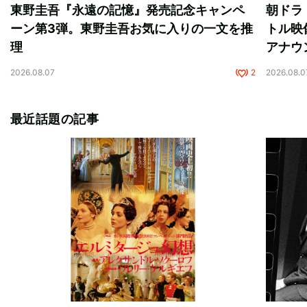
東野圭吾『永遠の記憶』発売記念キャンペ
朝ドラ
ーン第3弾。東野圭吾お気に入りの一文を推
トル映
理
アナウ
2026.08.07
2
2026.08.0
最近話題の記事