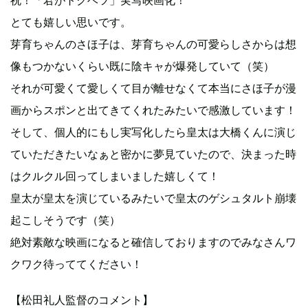
祝！「君がトクベツ」実写映画化！
とても嬉しい思いです。
芽育ちゃんのさほ子は、芽育ちゃんの可愛らしさからは想
像もつかないくらい既に陰キャが爆発していて（笑）
それが可愛くて愛しくて目が離せなくて本当にさほ子が漫
画からスポンと出てきてくれたみたいで感激しています！
そして、個人的にもし実写化したら皇太は大橋くんに演じ
ていただきたいなぁと密かに夢見ていたので、決まった時
はクルクル回ってしまいました嬉しくて！
皇太が皇太を演じているみたいで皇太のゲシュタルト崩壊
起こしそうです（笑）
絶対素敵な映画になると確信しておりますのでみなさんワ
クワク待っててください！
【松田礼人監督のコメント】