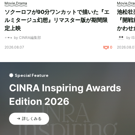
Movie,Drama
Movie,Dr
ソクーロフが90分ワンカットで描いた『エ
池松壮
ルミタージュ幻想』リマスター版が期間限
『開戦
定上映
かわせ
by CINRA編集部
by I
2026.08.07
0
2026.08.0
Special Feature
CINRA Inspiring Awards
Edition 2026
詳しくみる