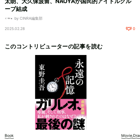
太朗、大久保波留、NAOYAが国民的アイドルグル
ープ結成
by CINRA編集部
2025.02.28
0
このコントリビューターの記事を読む
Book
Movie,Dr