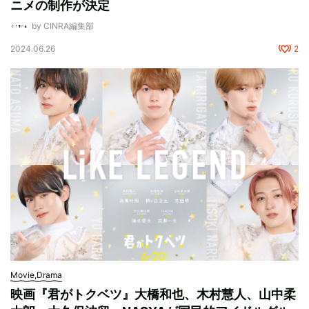
ニメの制作が決定
by CINRA編集部
2024.06.26
2
Movie,Drama
映画『君がトクベツ』大橋和也、木村慧人、山中柔