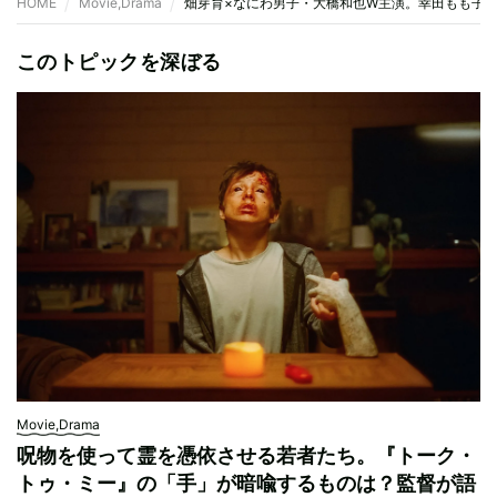
HOME
Movie,Drama
畑芽育×なにわ男子・大橋和也W主演。幸田もも子原
このトピックを深ぼる
Movie,Drama
呪物を使って霊を憑依させる若者たち。『トーク・
トゥ・ミー』の「手」が暗喩するものは？監督が語