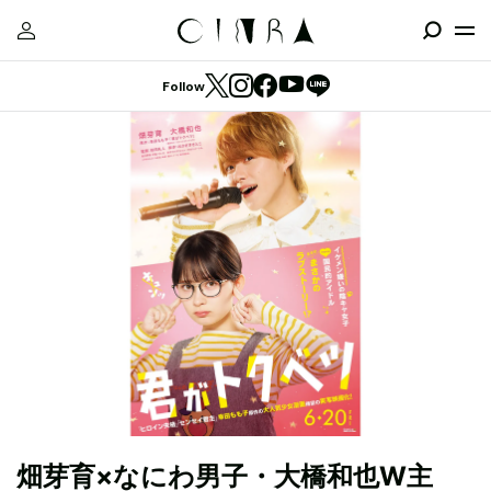
Follow
畑芽育×なにわ男子・大橋和也W主