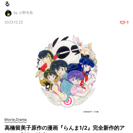
る
by 小野寺系
2023.12.22
8
Movie,Drama
高橋留美子原作の漫画『らんま1/2』完全新作的ア