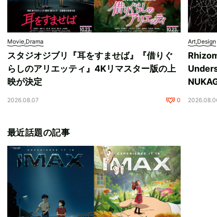
Movie,Drama
Art,Design
スタジオジブリ『耳をすませば』『借りぐ
Rhizo
らしのアリエッティ』4Kリマスター版の上
Unde
映が決定
NUK
2026.08.07
0
2026.08.0
最近話題の記事