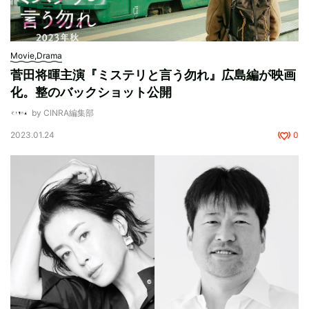
Movie,Drama
菅田将暉主演『ミステリと言う勿れ』広島編が映画
化。整のバックショット公開
by CINRA編集部
2023.01.24
0