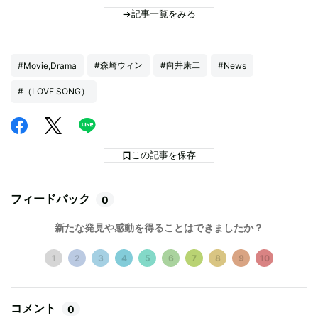
記事一覧をみる
#森崎ウィン
#向井康二
#Movie,Drama
#News
#（LOVE SONG）
この記事を保存
フィードバック
0
新たな発見や感動を得ることはできましたか？
1
2
3
4
5
6
7
8
9
10
コメント
0