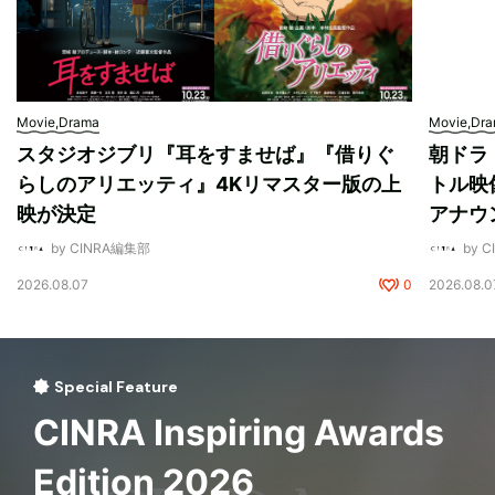
Movie,Drama
Movie,Dr
スタジオジブリ『耳をすませば』『借りぐ
朝ドラ
らしのアリエッティ』4Kリマスター版の上
トル映
映が決定
アナウ
by CINRA編集部
by 
2026.08.07
0
2026.08.0
Special Feature
CINRA Inspiring Awards
Edition 2026