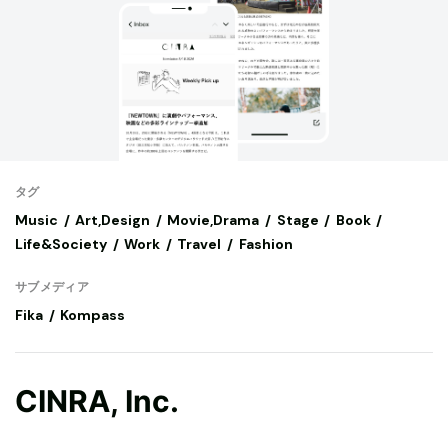
タグ
Music
Art,Design
Movie,Drama
Stage
Book
Life&Society
Work
Travel
Fashion
サブメディア
Fika
Kompass
CINRA, Inc.