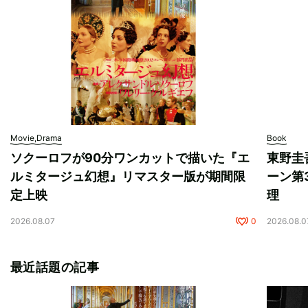
Movie,Drama
Book
ソクーロフが90分ワンカットで描いた『エ
東野圭
ルミタージュ幻想』リマスター版が期間限
ーン第
定上映
理
2026.08.07
0
2026.08.0
最近話題の記事