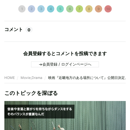
1
2
3
4
5
6
7
8
9
10
コメント
0
会員登録するとコメントを投稿できます
会員登録 / ログインページへ
HOME
Movie,Drama
映画『近畿地方のある場所について』公開日決定。
このトピックを深ぼる