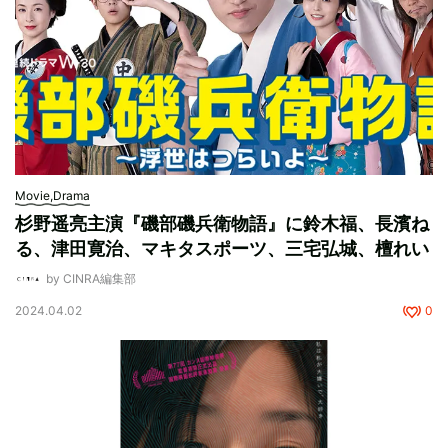
Movie,Drama
杉野遥亮主演『磯部磯兵衛物語』に鈴木福、長濱ね
る、津田寛治、マキタスポーツ、三宅弘城、檀れい
by CINRA編集部
2024.04.02
0