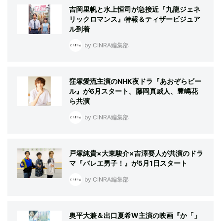
吉岡里帆と水上恒司が急接近『九龍ジェネ
リックロマンス』特報＆ティザービジュア
ル到着
by CINRA編集部
窪塚愛流主演のNHK夜ドラ『あおぞらビー
ル』が6月スタート。藤岡真威人、豊嶋花
ら共演
by CINRA編集部
戸塚純貴×大東駿介×吉澤要人が共演のドラ
マ『バレエ男子！』が5月1日スタート
by CINRA編集部
奥平大兼＆出口夏希W主演の映画『か「」