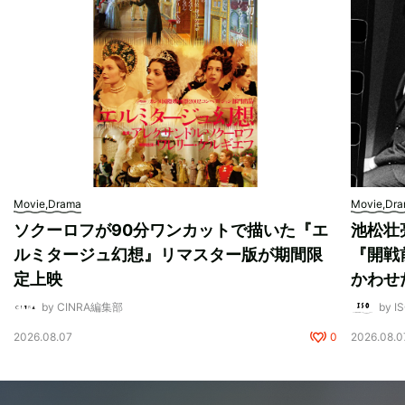
Movie,Drama
Movie,Dr
ソクーロフが90分ワンカットで描いた『エ
池松壮
ルミタージュ幻想』リマスター版が期間限
『開戦
定上映
かわせ
by CINRA編集部
by I
2026.08.07
0
2026.08.0