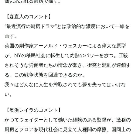
熱気あふれる厨房で描く。
【森直人のコメント】
“最近流行の厨房ドラマ”とは政治的な濃度において一線を
画す。
英国の劇作家アーノルド・ウェスカーによる偉大な原型
が、NYの移民社会に転生して灼熱のパワーを放つ。圧殺
されそうな労働者たちの情念が蠢き、衝突と混乱が連鎖す
る。この戦争状態を回避できるのか。
我々はどんなに人生を搾取されても夢を失ってはいけな
い。
【奥浜レイラのコメント】
かつてウェイターとして働いた経験のある監督が、激務の
厨房とフロアを現代社会に見立て人種間の摩擦、国同士の