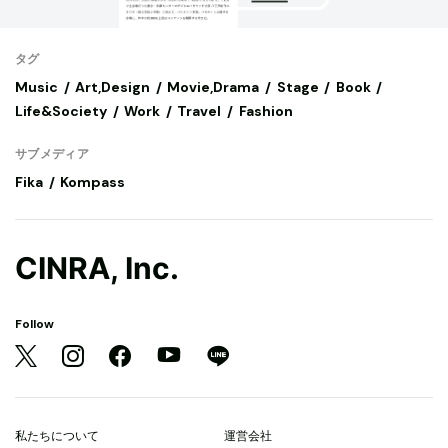
タグ
Music
Art,Design
Movie,Drama
Stage
Book
Life&Society
Work
Travel
Fashion
サブメディア
Fika
Kompass
CINRA, Inc.
Follow
私たちについて
運営会社