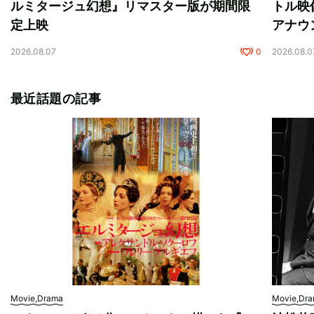
ルミタージュ幻想』リマスター版が期間限
トル映
定上映
アナウ
2026.08.07
0
2026.08.0
最近話題の記事
Movie,Drama
Movie,Dr