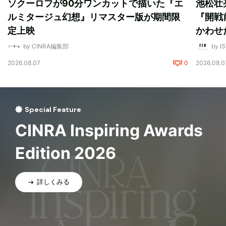
ソクーロフが90分ワンカットで描いた『エ
池松壮
ルミタージュ幻想』リマスター版が期間限
『開戦
定上映
かわせ
by CINRA編集部
by I
2026.08.07
0
2026.08.0
Special Feature
CINRA Inspiring Awards
Edition 2026
詳しくみる