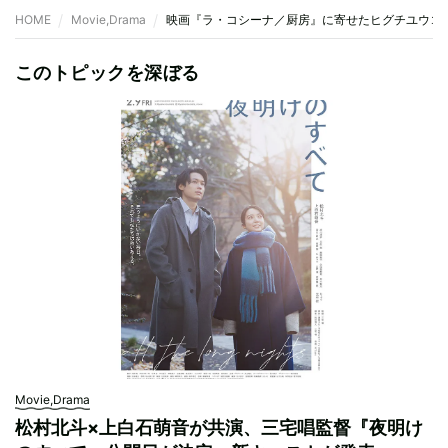
HOME
Movie,Drama
映画『ラ・コシーナ／厨房』に寄せたヒグチユウコ
このトピックを深ぼる
Movie,Drama
松村北斗×上白石萌音が共演、三宅唱監督『夜明け