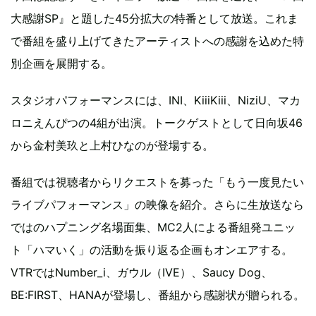
大感謝SP』と題した45分拡大の特番として放送。これま
で番組を盛り上げてきたアーティストへの感謝を込めた特
別企画を展開する。
スタジオパフォーマンスには、INI、KiiiKiii、NiziU、マカ
ロニえんぴつの4組が出演。トークゲストとして日向坂46
から金村美玖と上村ひなのが登場する。
番組では視聴者からリクエストを募った「もう一度見たい
ライブパフォーマンス」の映像を紹介。さらに生放送なら
ではのハプニング名場面集、MC2人による番組発ユニッ
ト「ハマいく」の活動を振り返る企画もオンエアする。
VTRではNumber_i、ガウル（IVE）、Saucy Dog、
BE:FIRST、HANAが登場し、番組から感謝状が贈られる。