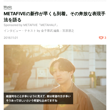
Music
METAFIVEの新作が早くも到着。その奔放な表現手
法を語る
Sponsored by METAFIVE『METAHALF』
インタビュー・テキスト by 金子厚武 編集：宮原朋之
2016.11.01
3