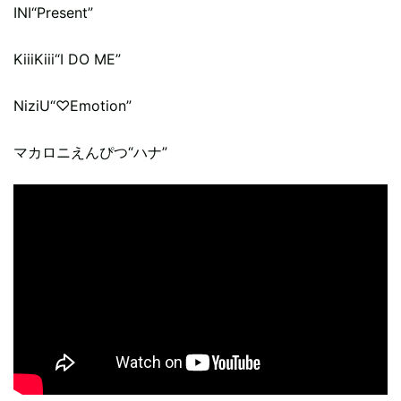
INI“Present”
KiiiKiii“I DO ME”
NiziU“♡Emotion”
マカロニえんぴつ“ハナ”