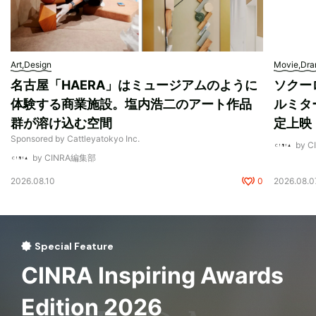
Art,Design
Movie,Dr
名古屋「HAERA」はミュージアムのように
ソクー
体験する商業施設。塩内浩二のアート作品
ルミタ
群が溶け込む空間
定上映
Sponsored by Cattleyatokyo Inc.
by 
by CINRA編集部
2026.08.10
0
2026.08.0
Special Feature
CINRA Inspiring Awards
Edition 2026