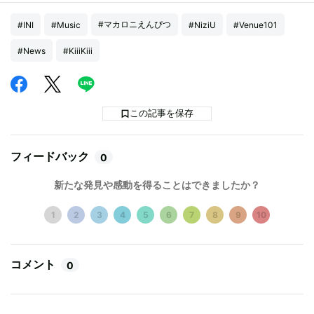
#マカロニえんぴつ
#INI
#Music
#NiziU
#Venue101
#News
#KiiiKiii
この記事を保存
フィードバック
0
新たな発見や感動を得ることはできましたか？
1
2
3
4
5
6
7
8
9
10
コメント
0