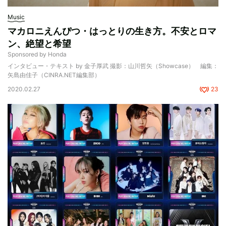
Music
マカロニえんぴつ・はっとりの生き方。不安とロマ
ン、絶望と希望
Sponsored by Honda
インタビュー・テキスト by 金子厚武 撮影：山川哲矢（Showcase） 編集：
矢島由佳子（CINRA.NET編集部）
2020.02.27
23