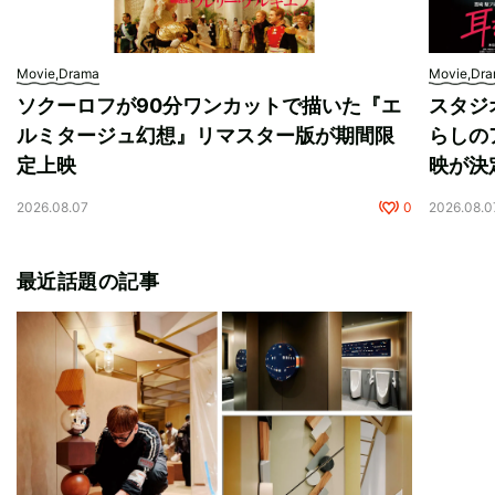
Movie,Drama
Movie,Dr
ソクーロフが90分ワンカットで描いた『エ
スタジ
ルミタージュ幻想』リマスター版が期間限
らしの
定上映
映が決
2026.08.07
0
2026.08.0
最近話題の記事